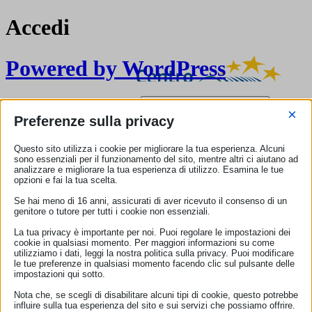
Accedi
Powered by WordPress
Nome utente o indirizzo email
×
Preferenze sulla privacy
Password
Questo sito utilizza i cookie per migliorare la tua esperienza. Alcuni
sono essenziali per il funzionamento del sito, mentre altri ci aiutano ad
analizzare e migliorare la tua esperienza di utilizzo. Esamina le tue
opzioni e fai la tua scelta.
Ricordami
Se hai meno di 16 anni, assicurati di aver ricevuto il consenso di un
genitore o tutore per tutti i cookie non essenziali.
La tua privacy è importante per noi. Puoi regolare le impostazioni dei
cookie in qualsiasi momento. Per maggiori informazioni su come
Password dimenticata?
utilizziamo i dati, leggi la nostra politica sulla privacy. Puoi modificare
le tue preferenze in qualsiasi momento facendo clic sul pulsante delle
← Torna a ECC-Net Italia
impostazioni qui sotto.
Nota che, se scegli di disabilitare alcuni tipi di cookie, questo potrebbe
rpullman
influire sulla tua esperienza del sito e sui servizi che possiamo offrire.