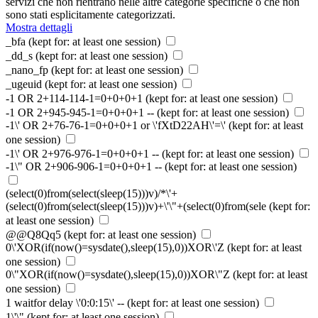
servizi che non rientrano nelle altre categorie specifiche o che non
sono stati esplicitamente categorizzati.
Mostra dettagli
_bfa
(kept for: at least one session)
_dd_s
(kept for: at least one session)
_nano_fp
(kept for: at least one session)
_ugeuid
(kept for: at least one session)
-1 OR 2+114-114-1=0+0+0+1
(kept for: at least one session)
-1 OR 2+945-945-1=0+0+0+1 --
(kept for: at least one session)
-1\' OR 2+76-76-1=0+0+0+1 or \'fXtD22AH\'=\'
(kept for: at least
one session)
-1\' OR 2+976-976-1=0+0+0+1 --
(kept for: at least one session)
-1\" OR 2+906-906-1=0+0+0+1 --
(kept for: at least one session)
(select(0)from(select(sleep(15)))v)/*\'+
(select(0)from(select(sleep(15)))v)+\'\"+(select(0)from(sele
(kept for:
at least one session)
@@Q8Qq5
(kept for: at least one session)
0\'XOR(if(now()=sysdate(),sleep(15),0))XOR\'Z
(kept for: at least
one session)
0\"XOR(if(now()=sysdate(),sleep(15),0))XOR\"Z
(kept for: at least
one session)
1 waitfor delay \'0:0:15\' --
(kept for: at least one session)
1\'\"
(kept for: at least one session)