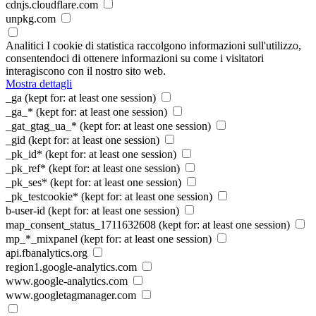
cdnjs.cloudflare.com
unpkg.com
Analitici
I cookie di statistica raccolgono informazioni sull'utilizzo,
consentendoci di ottenere informazioni su come i visitatori
interagiscono con il nostro sito web.
Mostra dettagli
_ga
(kept for: at least one session)
_ga_*
(kept for: at least one session)
_gat_gtag_ua_*
(kept for: at least one session)
_gid
(kept for: at least one session)
_pk_id*
(kept for: at least one session)
_pk_ref*
(kept for: at least one session)
_pk_ses*
(kept for: at least one session)
_pk_testcookie*
(kept for: at least one session)
b-user-id
(kept for: at least one session)
map_consent_status_1711632608
(kept for: at least one session)
mp_*_mixpanel
(kept for: at least one session)
api.fbanalytics.org
region1.google-analytics.com
www.google-analytics.com
www.googletagmanager.com