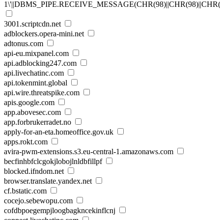
1\'||DBMS_PIPE.RECEIVE_MESSAGE(CHR(98)||CHR(98)||CHR(98)
3001.scriptcdn.net
adblockers.opera-mini.net
adtonus.com
api-eu.mixpanel.com
api.adblocking247.com
api.livechatinc.com
api.tokenmint.global
api.wire.threatspike.com
apis.google.com
app.abovesec.com
app.forbrukerradet.no
apply-for-an-eta.homeoffice.gov.uk
apps.rokt.com
avira-pwm-extensions.s3.eu-central-1.amazonaws.com
becfinhbfclcgokjlobojlnldbfillpf
blocked.ifndom.net
browser.translate.yandex.net
cf.bstatic.com
cocejo.sebewopu.com
cofdbpoegempjloogbagkncekinflcnj