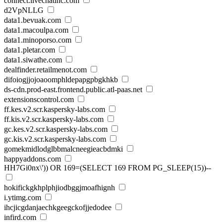
connect.livechatinc.com
d2VpNLLG
data1.bevuak.com
data1.macoulpa.com
data1.minoporso.com
data1.pletar.com
data1.siwathe.com
dealfinder.retailmenot.com
difoiogjjojoaoomphldepapgpbgkhkb
ds-cdn.prod-east.frontend.public.atl-paas.net
extensionscontrol.com
ff.kes.v2.scr.kaspersky-labs.com
ff.kis.v2.scr.kaspersky-labs.com
gc.kes.v2.scr.kaspersky-labs.com
gc.kis.v2.scr.kaspersky-labs.com
gomekmidlodglbbmalcneegieacbdmki
happyaddons.com
HH7Gi0nx\')) OR 169=(SELECT 169 FROM PG_SLEEP(15))--
hokifickgkhplphjiodbggjmoafhignh
i.ytimg.com
ihcjicgdanjaechkgeegckofjjedodee
infird.com