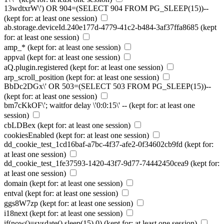
13wdtxrW\') OR 904=(SELECT 904 FROM PG_SLEEP(15))--
(kept for: at least one session)
ab.storage.deviceId.240e177d-4779-41c2-b484-3af37ffa8685
(kept
for: at least one session)
amp_*
(kept for: at least one session)
appval
(kept for: at least one session)
aQ.plugin.registered
(kept for: at least one session)
arp_scroll_position
(kept for: at least one session)
BbDc2DGx\' OR 503=(SELECT 503 FROM PG_SLEEP(15))--
(kept for: at least one session)
bm7cKkOF\'; waitfor delay \'0:0:15\' --
(kept for: at least one
session)
cbLDBex
(kept for: at least one session)
cookiesEnabled
(kept for: at least one session)
dd_cookie_test_1cd16baf-a7bc-4f37-afe2-0f34602cb9fd
(kept for:
at least one session)
dd_cookie_test_1fe37593-1420-43f7-9d77-74442450cea9
(kept for:
at least one session)
domain
(kept for: at least one session)
entval
(kept for: at least one session)
ggs8W7zp
(kept for: at least one session)
i18next
(kept for: at least one session)
if(now()=sysdate(),sleep(15),0)
(kept for: at least one session)