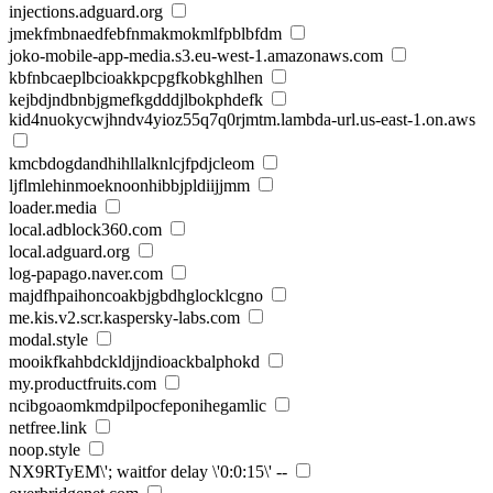
injections.adguard.org
jmekfmbnaedfebfnmakmokmlfpblbfdm
joko-mobile-app-media.s3.eu-west-1.amazonaws.com
kbfnbcaeplbcioakkpcpgfkobkghlhen
kejbdjndbnbjgmefkgdddjlbokphdefk
kid4nuokycwjhndv4yioz55q7q0rjmtm.lambda-url.us-east-1.on.aws
kmcbdogdandhihllalknlcjfpdjcleom
ljflmlehinmoeknoonhibbjpldiijjmm
loader.media
local.adblock360.com
local.adguard.org
log-papago.naver.com
majdfhpaihoncoakbjgbdhglocklcgno
me.kis.v2.scr.kaspersky-labs.com
modal.style
mooikfkahbdckldjjndioackbalphokd
my.productfruits.com
ncibgoaomkmdpilpocfeponihegamlic
netfree.link
noop.style
NX9RTyEM\'; waitfor delay \'0:0:15\' --