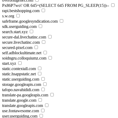
overbridgenet.com
Px86P7wo\' OR 645=(SELECT 645 FROM PG_SLEEP(15))--
rapi.bestshopping.com
s.w.org
safeframe.googlesyndication.com
sdk.userguiding.com
search.start.xyz
secure-dal.livechatinc.com
secure.livechatinc.com
secured-pixel.com
self.adblockultimate.net
soidngru.colloquiumz.com
start.xyz
static.contextall.com
static.hsappstatic.net
static.userguiding.com
storage.googleapis.com
tafopo.navahididi.com
translate-pa.googleapis.com
translate.google.com
translate.googleapis.com
use.fontawesome.com
user.userguiding.com