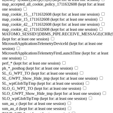
map_accepted_all_cookie_policy_1711632608
(kept for: at least
one session)
map_cookie_15__1711632608
(kept for: at least one session)
map_cookie_15_1711632608
(kept for: at least one session)
map_cookie_42__1711632608
(kept for: at least one session)
map_cookie_42_1711632608
(kept for: at least one session)
MATOMO_SESSID\'||DBMS_PIPE.RECEIVE_MESSAGE(CHR(98)||C
(kept for: at least one session)
MicrosoftApplicationsTelemetryDeviceId
(kept for: at least one
session)
MicrosoftApplicationsTelemetryFirstLaunchTime
(kept for: at least
one session)
perf_*
(kept for: at least one session)
ph_*_posthog
(kept for: at least one session)
SL_G_WPT_TO
(kept for: at least one session)
SL_GWPT_Show_Hide_tmp
(kept for: at least one session)
SL_wptGlobTipTmp
(kept for: at least one session)
SLO_G_WPT_TO
(kept for: at least one session)
SLO_GWPT_Show_Hide_tmp
(kept for: at least one session)
SLO_wptGlobTipTmp
(kept for: at least one session)
ssm_au_c
(kept for: at least one session)
ssm_au_d
(kept for: at least one session)