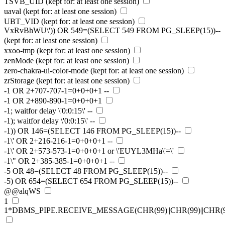
TSVB_UID
(kept for: at least one session)
uaval
(kept for: at least one session)
UBT_VID
(kept for: at least one session)
VxRvBhWU\')) OR 549=(SELECT 549 FROM PG_SLEEP(15))--
(kept for: at least one session)
xxoo-tmp
(kept for: at least one session)
zenMode
(kept for: at least one session)
zero-chakra-ui-color-mode
(kept for: at least one session)
zrStorage
(kept for: at least one session)
-1 OR 2+707-707-1=0+0+0+1 --
-1 OR 2+890-890-1=0+0+0+1
-1; waitfor delay \'0:0:15\' --
-1); waitfor delay \'0:0:15\' --
-1)) OR 146=(SELECT 146 FROM PG_SLEEP(15))--
-1\' OR 2+216-216-1=0+0+0+1 --
-1\' OR 2+573-573-1=0+0+0+1 or \'EUYL3MHa\'=\'
-1\" OR 2+385-385-1=0+0+0+1 --
-5 OR 48=(SELECT 48 FROM PG_SLEEP(15))--
-5) OR 654=(SELECT 654 FROM PG_SLEEP(15))--
@@alqWS
1
1*DBMS_PIPE.RECEIVE_MESSAGE(CHR(99)||CHR(99)||CHR(99