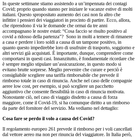
In queste settimane stiamo assistendo a un’impennata dei contagi
Covid; proprio quando stanno per iniziare le vacanze estive di molti
italiani. Questo spropositato aumento dei casi non fa altro che
infittire i pensieri dei viaggiatori in procinto di partire. Ecco, allora,
che riprendono il via le domande che ormai da tre anni
accompagnano le nostre estati: “Cosa faccio se risulto positivo al
covid a ridosso della partenza”? Sono in molti a temere di rimanere
a casa e perdere i loro soldi a causa di un tampone positivo, in
quanto questo impedirebbe loro di usufruire di trasporto, soggiorno e
altri servizi già acquistati. È importante, dunque, comprendere come
comportarsi in questi casi. Innanzitutto, è fondamentale ricordare che
è sempre meglio stipulare un’assicurazione, in questo modo si
evitano brutte sorprese. Meglio prevenire che curare e perciò è
consigliabile scegliere una tariffa rimborsabile che prevede il
rimborso totale in caso di rinuncia. Anche nel caso delle compagnie
aeree low cost, per esempio, si può scegliere un pacchetto
aggiuntivo che consente flessibilità in caso di rinuncia motivata.
Nonostante ciò, nel caso di viaggio disdetto a causa di forza
maggiore, come il Covid-19, si ha comunque diritto a un rimborso
da parte del fornitore del servizio. Ma vediamo nel dettaglio:
Cosa fare se perdo il volo a causa del Covid?
Il regolamento europeo 261 prevede il rimborso per i voli cancellati
dal vettore aereo ma non per rinuncia del viaggiatore. In Italia però,