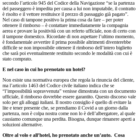
secondo l’articolo 945 del Codice della Navigazione “se la partenza
del passeggero è impedita per causa a lui non imputabile, il contratto
è risolto e il vettore restituisce il prezzo di passaggio già pagato”.
Nel caso di tampone positivo la prima cosa da fare – per poter
ottenere il rimborso – è contattare immediatamente la compagnia
aerea e provare la positività con un referto ufficiale, non di certo con
il tampone domestico. Ricordate di non aspettare l’ultimo momento,
è fondamentale avvertire il prima possibile altrimenti diventerebbe
difficile se non impossibile ottenere il rimborso dell’intero biglietto
che sarà poi eventualmente restituito secondo le modalità con cui è
stato comprato.
E nel caso in cui ho prenotato un hotel?
Non esiste una normativa europea che regola la rinuncia del cliente,
ma l’articolo 1463 del Codice civile italiano indica che se
“l’impossibilità sopravvenuta” venisse dimostrata con un documento
ufficiale, il rimborso dovrebbe essere garantito. Questo discorso vale
solo per gli alloggi italiani. Il nostro consiglio è quello di evitare la
lite e tener presente che, se prendiamo il Covid a un giorno dalla
partenza, non è colpa nostra come non lo è dell’albergatore, al quale
causiamo comunque una perdita. Bisogna, dunque rimanere aperti a
soluzioni alternative.
Oltre al volo e all’hotel, ho prenotato anche un’auto. Cosa