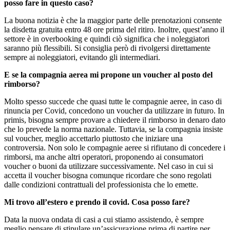
posso fare in questo caso?
La buona notizia è che la maggior parte delle prenotazioni consente
la disdetta gratuita entro 48 ore prima del ritiro. Inoltre, quest’anno il
settore è in overbooking e quindi ciò significa che i noleggiatori
saranno più flessibili. Si consiglia però di rivolgersi direttamente
sempre ai noleggiatori, evitando gli intermediari.
E se la compagnia aerea mi propone un voucher al posto del
rimborso?
Molto spesso succede che quasi tutte le compagnie aeree, in caso di
rinuncia per Covid, concedono un voucher da utilizzare in futuro. In
primis, bisogna sempre provare a chiedere il rimborso in denaro dato
che lo prevede la norma nazionale. Tuttavia, se la compagnia insiste
sul voucher, meglio accettarlo piuttosto che iniziare una
controversia. Non solo le compagnie aeree si rifiutano di concedere i
rimborsi, ma anche altri operatori, proponendo ai consumatori
voucher o buoni da utilizzare successivamente. Nel caso in cui si
accetta il voucher bisogna comunque ricordare che sono regolati
dalle condizioni contrattuali del professionista che lo emette.
Mi trovo all’estero e prendo il covid. Cosa posso fare?
Data la nuova ondata di casi a cui stiamo assistendo, è sempre
meglio pensare di stipulare un’assicurazione prima di partire per