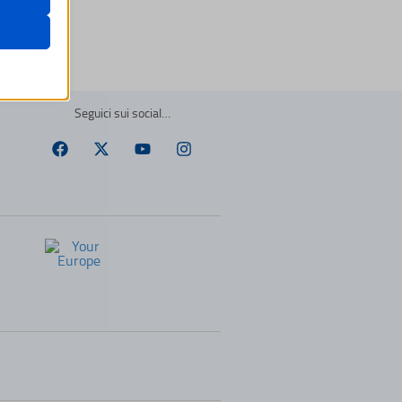
are
Seguici sui social…
ssion)
ssion)
ssion)
i, come
ssion)
ssion)
ssion)
re
ssion)
ssion)
ssion)
ssion)
ssion)
ssion)
ssion)
ssion)
ssion)