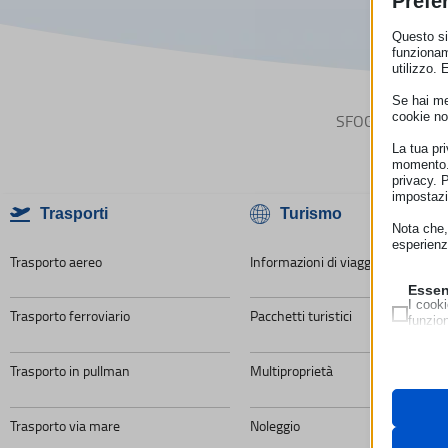
Prefe
Questo sit
funzionam
utilizzo. 
Se hai men
cookie no
SFOGLIA LE IN
La tua pr
momento. 
privacy. 
impostazi
Trasporti
Turismo
Nota che, 
esperienz
Trasporto aereo
Informazioni di viaggio
Essen
I cooki
Trasporto ferroviario
Pacchetti turistici
funzio
second
Trasporto in pullman
Multiproprietà
Neces
Questi 
__strip
utilizz
Trasporto via mare
Noleggio
pagamen
__strip