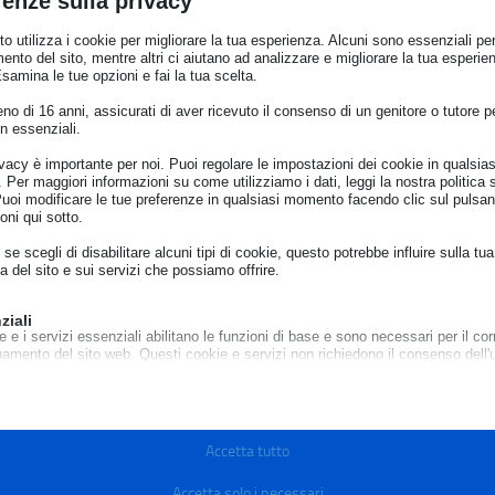
renze sulla privacy
o utilizza i cookie per migliorare la tua esperienza. Alcuni sono essenziali per 
ento del sito, mentre altri ci aiutano ad analizzare e migliorare la tua esperie
Esamina le tue opzioni e fai la tua scelta.
o di 16 anni, assicurati di aver ricevuto il consenso di un genitore o tutore per
n essenziali.
FORMAZIONI PER I CONSUMATORI PER ARGOMENTO
ivacy è importante per noi. Puoi regolare le impostazioni dei cookie in qualsias
Per maggiori informazioni su come utilizziamo i dati, leggi la nostra politica s
Puoi modificare le tue preferenze in qualsiasi momento facendo clic sul pulsan
oni qui sotto.
ADR e soluzioni d
Acquisto beni e servizi
contenzioso
se scegli di disabilitare alcuni tipi di cookie, questo potrebbe influire sulla tua
a del sito e sui servizi che possiamo offrire.
Contratti conclusi a distanza e nei
ADR
locali commerciali
ziali
e e i servizi essenziali abilitano le funzioni di base e sono necessari per il cor
Garanzia legale di conformità
namento del sito web. Questi cookie e servizi non richiedono il consenso dell'
Piattaforma ODR
o il GDPR.
Mostra dettagli
Sicurezza dei prodotti
Procedimento europeo per l
sari
controversie di modesta ent
cookie e servizi sono necessari per il corretto funzionamento del sito web, ma
e_mid
Accetta tutto
o richiede il consenso dell'utente. Questo può includere, ma non è limitato a: 
Pratiche commerciali scorrette e
to, servizi captcha, servizi di prenotazione integrati.
e_sid
Procedimento europeo d’ing
clausole vessatorie
Accetta solo i necessari