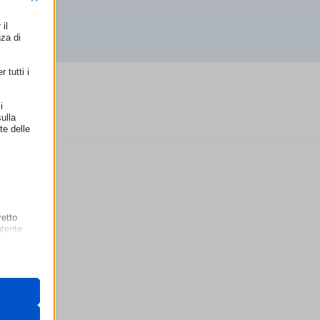
il
nza di
 tutti i
i
ulla
te delle
el
retto
utente
e
ità
 il loro
gateway di
iunzione