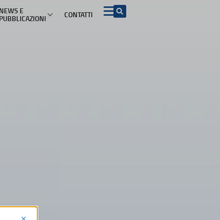
NEWS E
CONTATTI
PUBBLICAZIONI
 INFORMAZIONI PER I CONSUMATORI PER ARGOMENTO
Acquisto beni e
ADR e soluzioni del
Turismo
servizi
contenzioso
mazioni di viaggio
ADR
Contratti conclusi a
distanza e nei locali
commerciali
etti turistici
Azioni rappresentative
Garanzia legale di
conformità
iproprietà
Procedimento europeo
per le controversie di
Diritto di recesso
modesta entità
ggio
Sicurezza dei prodotti
Procedimento europeo
d’ingiunzione di
pagamento
Pratiche commerciali
scorrette e clausole
vessatorie
×