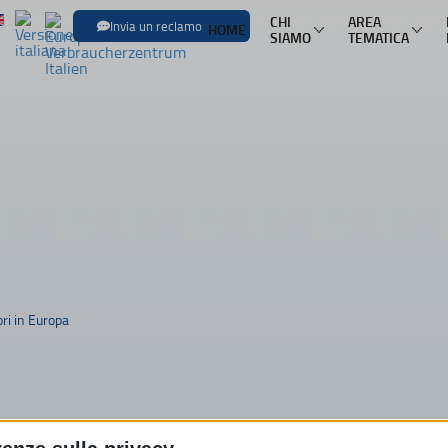
CHI
AREA
Invia un reclamo
HOME
SIAMO
TEMATICA
SFOGLIA LE
Trasporti
Trasporto aereo
Infor
Trasporto ferroviario
Pacch
Trasporto in pullman
Mult
Trasporto via mare
Nole
ri in Europa