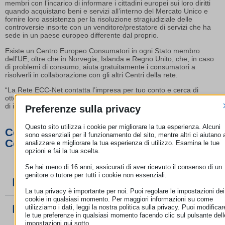
membri con l’incarico di informare i cittadini europei sui loro diritti
quando acquistano beni e servizi all’interno del Mercato Unico e
fornire loro assistenza per la risoluzione stragiudiziale delle
controversie insorte con un venditore/prestatore di servizi che ha
sede in un paese europeo differente dal proprio.
Esiste un Centro Europeo Consumatori in ogni Stato membro
dell’UE, oltre che in Norvegia, Islanda e Regno Unito, che, in caso
di problemi di consumo, aiuta gratuitamente i consumatori a
risolverli in collaborazione con gli altri Centri della rete.
“La Rete ECC-Net contatta l’impresa per tuo conto e cerca di
ottenere una soluzione amichevole del reclamo, ma non ha potere
di imporre il ristoro”.
Preferenze sulla privacy
Questo sito utilizza i cookie per migliorare la tua esperienza. Alcuni
Cosa può fare il Centro Europeo
sono essenziali per il funzionamento del sito, mentre altri ci aiutano 
Consumatori Italia per me?
analizzare e migliorare la tua esperienza di utilizzo. Esamina le tue
opzioni e fai la tua scelta.
Se hai meno di 16 anni, assicurati di aver ricevuto il consenso di un
genitore o tutore per tutti i cookie non essenziali.
Informazione e assistenza
La tua privacy è importante per noi. Puoi regolare le impostazioni dei
cookie in qualsiasi momento. Per maggiori informazioni su come
utilizziamo i dati, leggi la nostra politica sulla privacy. Puoi modificar
Accesso ad altri sistemi di risoluzione delle
le tue preferenze in qualsiasi momento facendo clic sul pulsante dell
impostazioni qui sotto.
controversie