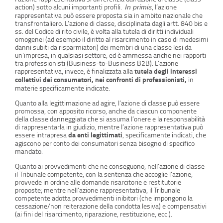
action) sotto alcuni importanti profili.
, l’azione
In primis
rappresentativa può essere proposta sia in ambito nazionale che
transfrontaliero. L’azione di classe, disciplinata dagli artt. 840 bis e
ss. del Codice di rito civile, è volta alla tutela di diritti individuali
omogenei (ad esempio il diritto al risarcimento in caso di medesimi
danni subiti da risparmiatori) dei membri di una classe lesi da
un’impresa, in qualsiasi settore, ed è ammessa anche nei rapporti
tra professionisti (Business-to-Business B2B). L’azione
rappresentativa, invece, è finalizzata alla
tutela degli interessi
collettivi dei consumatori, nei confronti di professionisti,
in
materie specificamente indicate.
Quanto alla legittimazione ad agire, l’azione di classe può essere
promossa, con apposito ricorso, anche da ciascun componente
della classe danneggiata che si assuma l’onere e la responsabilità
di rappresentarla in giudizio, mentre l’azione rappresentativa può
essere intrapresa
da enti legittimati
, specificamente indicati, che
agiscono per conto dei consumatori senza bisogno di specifico
mandato.
Quanto ai provvedimenti che ne conseguono, nell’azione di classe
il Tribunale competente, con la sentenza che accoglie l’azione,
provvede in ordine alle domande risarcitorie e restitutorie
proposte; mentre nell’azione rappresentativa, il Tribunale
competente adotta provvedimenti inibitori (che impongono la
cessazione/non reiterazione della condotta lesiva) e compensativi
(ai fini del risarcimento, riparazione, restituzione, ecc.).