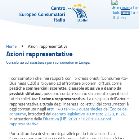
Home
Azioni rappresentative
Azioni rappresentative
Consulenza ed assistenza per i consumatori in Europa
I consumatori che, nei rapporti con i professionisti (Consumer-to-
Business C2B) si trovano ad affrontare problemi diffusi, come
pratiche commerciali scorrette, clausole abusive o danno da
prodotti difettosi
,
possono contare su uno strumento specifico di
tutela collettiva:
l’azione rappresentativa
.
La disciplina dell’azione
rappresentativa a tutela degli interessi collettivi dei consumatori è
oggi contenuta negli
artt. 140 ter-140 quaterdecies del Codice del
consumo
, introdotti dal
decreto legislativo 10 marzo 2023, n. 28
,
in attuazione della
Direttiva (UE) 2020/1828 sulle azioni
rappresentative
.
Pur trattandosi di strumenti paralleli per la tutela collettiva,
l’azione rappresentativa si differenzia dall’azione di classe (class