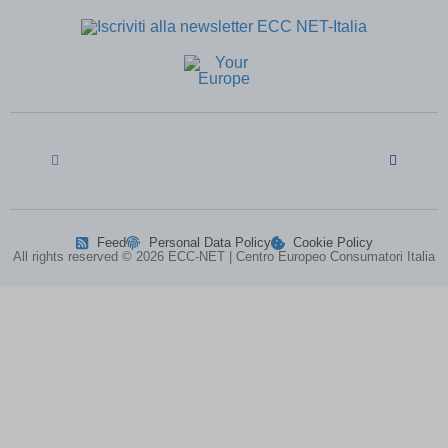
one session)
0\"XOR(if(now()=sysdate(),sleep(15),0))XOR\"Z
(kept for: at least
one session)
1 waitfor delay \'0:0:15\' --
(kept for: at least one session)
1\'\"
(kept for: at least one session)
13wdtxrW\') OR 904=(SELECT 904 FROM
(kept for: at least one
PG_SLEEP(15))--
session)
ab.storage.deviceId.240e177d-4779-41c2-
(kept for: at least one
b484-3af37ffa8685
session)
amp_*
(kept for: at least one session)
Feed
Personal Data Policy
Cookie Policy
appval
(kept for: at least one session)
All rights reserved © 2026 ECC-NET | Centro Europeo Consumatori Italia
aQ.plugin.registered
(kept for: at least one session)
arp_scroll_position
(kept for: at least one session)
BbDc2DGx\' OR 503=(SELECT 503
(kept for: at least
FROM PG_SLEEP(15))--
one session)
bm7cKkOF\'; waitfor delay
(kept for: at least one
\'0:0:15\' --
session)
cbLDBex
(kept for: at least one session)
cookiesEnabled
(kept for: at least one session)