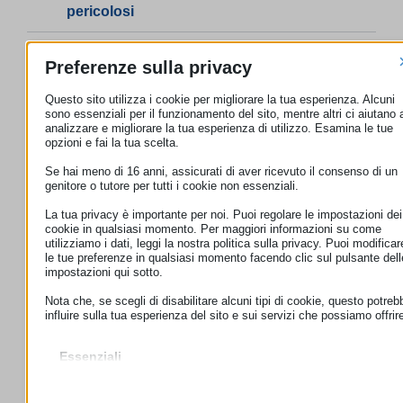
pericolosi
Contraffazione dei prodotti
Preferenze sulla privacy
Questo sito utilizza i cookie per migliorare la tua esperienza. Alcuni
Come e a chi inviare un reclamo
sono essenziali per il funzionamento del sito, mentre altri ci aiutano 
analizzare e migliorare la tua esperienza di utilizzo. Esamina le tue
opzioni e fai la tua scelta.
Se hai meno di 16 anni, assicurati di aver ricevuto il consenso di un
Invia un reclamo
genitore o tutore per tutti i cookie non essenziali.
La tua privacy è importante per noi. Puoi regolare le impostazioni dei
Pubblicazioni
cookie in qualsiasi momento. Per maggiori informazioni su come
utilizziamo i dati, leggi la nostra politica sulla privacy. Puoi modificar
le tue preferenze in qualsiasi momento facendo clic sul pulsante dell
FAQ
impostazioni qui sotto.
Nota che, se scegli di disabilitare alcuni tipi di cookie, questo potreb
influire sulla tua esperienza del sito e sui servizi che possiamo offrir
News
Cosmetici: cosa cambia con le nuove regole UE
Essenziali
28 Maggio 2026
I cookie e i servizi essenziali abilitano le funzioni di base e sono
necessari per il corretto funzionamento del sito web. Questi cooki
Sicurezza dei prodotti: la relazione Safety Gate 2025
e servizi non richiedono il consenso dell'utente secondo il GDPR.