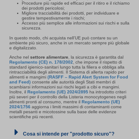
Procedure più rapide ed efficaci per il ritiro e il richiamo
dei prodotti pericolosi;
Migliore tracciabilità dei prodotti, per individuare e
gestire tempestivamente i rischi;
Accesso più semplice alle informazioni sui rischi e sulla
sicurezza.
In questo modo, chi acquista nell’UE può contare su un
ambiente più sicuro, anche in un mercato sempre più globale
e digitalizzato.
Anche nel
settore alimentare
, la sicurezza è garantita dal
Regolamento (CE) n. 178/2002
, che impone il rispetto di
standard igienico-sanitari lungo tutta la filiera e obbliga alla
rintracciabilità degli alimenti. Il Sistema di allerta rapido per
alimenti e mangimi
(RASFF – Rapid Alert System for Food
and Feed)
consente alle autorità degli Stati membri di
scambiarsi informazioni sui rischi legati a cibi e mangimi.
Inoltre, il
Regolamento (UE) 2024/2895
ha introdotto criteri
più severi per il controllo della Listeria monocytogenes negli
alimenti pronti al consumo, mentre il
Regolamento (UE)
2024/1756
aggiorna i limiti massimi di contaminanti come
metalli pesanti e micotossine sulla base delle evidenze
scientifiche più recenti.
Cosa si intende per "prodotto sicuro"?