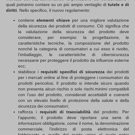
quali potranno contare su un più ampio ventaglio di
tutele e di
diritti
. Nello specifico, il nuovo regolamento:
contiene
elementi chiave
per una migliore valutazione
della sicurezza dei prodotti di consumo. Ciò significa che
la valutazione della sicurezza del prodotto deve
considerare, per esempio: la progettazione, le
caratteristiche tecniche, la composizione del prodotto
nonché la categoria di consumatori a cui esso è rivolto,
l’imballaggio, le caratteristiche di cibersicurezza
necessarie per proteggere il prodotto da influenze esterne
ecc;
stabilisce i
requisiti specifici di sicurezza
dei prodotti
per i mercati online al fine di proteggere i consumatori da
prodotti pericolosi. Il prodotto si intende sicuro quando
non presenta alcun rischio o solo rischi minimi compatibili
con l’uso del prodotto, considerati accettabili e coerenti
con un elevato livello di protezione della salute e della
sicurezza dei consumatori;
rafforza i
requisiti di tracciabilità
del prodotto. Per
l’appunto, il prodotto deve riportare una serie di
informazioni obbligatorie, come il nome, la denominazione
commerciale, l’indirizzo di posta elettronica del
fabbricante o quello del punto unico al quale poter