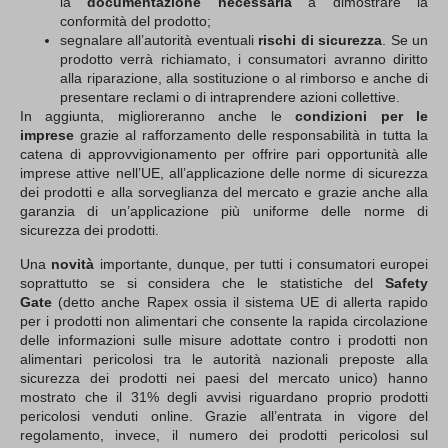
la
documentazione necessaria
a dimostrare la
conformità del prodotto;
segnalare all’autorità eventuali
rischi di sicurezza
. Se un
prodotto verrà richiamato, i consumatori avranno diritto
alla riparazione, alla sostituzione o al rimborso e anche di
presentare reclami o di intraprendere azioni collettive.
In aggiunta, miglioreranno anche le
condizioni per le
imprese
grazie al rafforzamento delle responsabilità in tutta la
catena di approvvigionamento per offrire pari opportunità alle
imprese attive nell’UE, all’applicazione delle norme di sicurezza
dei prodotti e alla sorveglianza del mercato e grazie anche alla
garanzia di un’applicazione più uniforme delle norme di
sicurezza dei prodotti.
Una
novità
importante, dunque, per tutti i consumatori europei
soprattutto se si considera che le statistiche del
Safety
Gate
(detto anche Rapex ossia il sistema UE di allerta rapido
per i prodotti non alimentari che consente la rapida circolazione
delle informazioni sulle misure adottate contro i prodotti non
alimentari pericolosi tra le autorità nazionali preposte alla
sicurezza dei prodotti nei paesi del mercato unico) hanno
mostrato che il 31% degli avvisi riguardano proprio prodotti
pericolosi venduti online. Grazie all’entrata in vigore del
regolamento, invece, il numero dei prodotti pericolosi sul