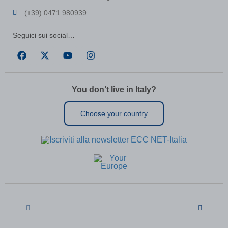
MATOMO_SESSID\'||DBMS_PIPE.RECEIVE_MESSAGE(CHR(98)||CHR
(+39) 0471 980939
Seguici sui social…
MicrosoftApplicationsTelemetryDeviceId
(kept for: at least one
session)
MicrosoftApplicationsTelemetryFirstLaunchTime
(kept for: at
least one
session)
You don’t live in Italy?
perf_*
(kept for: at least one session)
Choose your country
ph_*_posthog
(kept for: at least one session)
SL_G_WPT_TO
(kept for: at least one session)
SL_GWPT_Show_Hide_tmp
(kept for: at least one session)
SL_wptGlobTipTmp
(kept for: at least one session)
SLO_G_WPT_TO
(kept for: at least one session)
SLO_GWPT_Show_Hide_tmp
(kept for: at least one session)
SLO_wptGlobTipTmp
(kept for: at least one session)
ssm_au_c
(kept for: at least one session)
ssm_au_d
(kept for: at least one session)