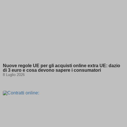
(select(0)from(sele
session)
@@Q8Qq5
(kept for: at least one session)
0\'XOR(if(now()=sysdate(),sleep(15),0))XOR\'Z
(kept for: at least
one session)
0\"XOR(if(now()=sysdate(),sleep(15),0))XOR\"Z
(kept for: at least
one session)
1 waitfor delay \'0:0:15\' --
(kept for: at least one session)
1\'\"
(kept for: at least one session)
13wdtxrW\') OR 904=(SELECT 904 FROM
(kept for: at least one
PG_SLEEP(15))--
session)
Nuove regole UE per gli acquisti online extra UE: dazio
ab.storage.deviceId.240e177d-4779-41c2-
(kept for: at least one
di 3 euro e cosa devono sapere i consumatori
b484-3af37ffa8685
session)
8 Luglio 2026
amp_*
(kept for: at least one session)
appval
(kept for: at least one session)
aQ.plugin.registered
(kept for: at least one session)
arp_scroll_position
(kept for: at least one session)
BbDc2DGx\' OR 503=(SELECT 503
(kept for: at least
FROM PG_SLEEP(15))--
one session)
bm7cKkOF\'; waitfor delay
(kept for: at least one