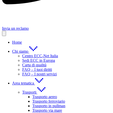
Invia un reclamo
Home
Chi siamo
Centro ECC-Net Italia
Sedi ECC in Europa
Carta di qualità
FAQ – I tuoi diritti
FAQ – I nostri servizi
Area tematica
Trasporti
Trasporto aereo
Trasporto ferroviario
Trasporto in pullman
Trasporto via mare