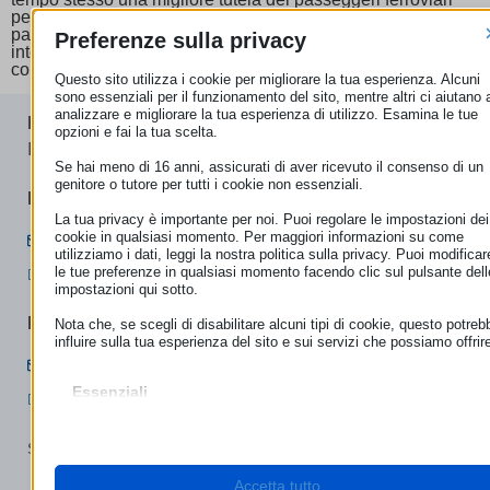
per l’intero viaggio. Le nuove norme rappresentano un
passo importante verso un sistema ferroviario europeo più
Preferenze sulla privacy
integrato, accessibile e orientato alle esigenze dei
consumatori!
Questo sito utilizza i cookie per migliorare la tua esperienza. Alcuni
sono essenziali per il funzionamento del sito, mentre altri ci aiutano 
analizzare e migliorare la tua esperienza di utilizzo. Esamina le tue
ECC-NET
opzioni e fai la tua scelta.
I nostri uffici
Se hai meno di 16 anni, assicurati di aver ricevuto il consenso di un
genitore o tutore per tutti i cookie non essenziali.
ROMA
La tua privacy è importante per noi. Puoi regolare le impostazioni dei
cookie in qualsiasi momento. Per maggiori informazioni su come
Contatta ECC-Net
utilizziamo i dati, leggi la nostra politica sulla privacy. Puoi modificar
le tue preferenze in qualsiasi momento facendo clic sul pulsante dell
(+39) 06.44238090
impostazioni qui sotto.
BOLZANO
Nota che, se scegli di disabilitare alcuni tipi di cookie, questo potreb
influire sulla tua esperienza del sito e sui servizi che possiamo offrir
info@euroconsumatori.org
Essenziali
(+39) 0471 980939
I cookie e i servizi essenziali abilitano le funzioni di base e sono
necessari per il corretto funzionamento del sito web. Questi cooki
e servizi non richiedono il consenso dell'utente secondo il GDPR.
Seguici sui social…
Mostra dettagli
Accetta tutto