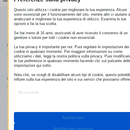
Questo sito utilizza i cookie per migliorare la tua esperienza. Alcuni
ECC-NET
sono essenziali per il funzionamento del sito, mentre altri ci aiutano 
analizzare e migliorare la tua esperienza di utilizzo. Esamina le tue
I nostri uffici
opzioni e fai la tua scelta.
Se hai meno di 16 anni, assicurati di aver ricevuto il consenso di un
ROMA
genitore o tutore per tutti i cookie non essenziali.
Contatta ECC-Net
La tua privacy è importante per noi. Puoi regolare le impostazioni dei
cookie in qualsiasi momento. Per maggiori informazioni su come
(+39) 06.44238090
utilizziamo i dati, leggi la nostra politica sulla privacy. Puoi modificar
le tue preferenze in qualsiasi momento facendo clic sul pulsante dell
impostazioni qui sotto.
BOLZANO
Nota che, se scegli di disabilitare alcuni tipi di cookie, questo potreb
info@euroconsumatori.org
influire sulla tua esperienza del sito e sui servizi che possiamo offrire
(+39) 0471 980939
Essenziali
I cookie e i servizi essenziali abilitano le funzioni di base e sono
Seguici sui social…
necessari per il corretto funzionamento del sito web. Questi cooki
e servizi non richiedono il consenso dell'utente secondo il GDPR.
Mostra dettagli
Accetta tutto
Necessari
Questi cookie e servizi sono necessari per il corretto
__stripe_mid
Accetta solo i necessari
funzionamento del sito web, ma il loro utilizzo richiede il consenso