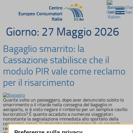
Giorno:
27 Maggio 2026
Bagaglio smarrito: la
Cassazione stabilisce che il
modulo PIR vale come reclamo
per il risarcimento
Quante volte un passeggero, dopo aver denunciato subito lo
smarrimento o il ritardo nella consegna del bagaglio in
aeroporto, si è visto negare il rimborso per un semplice cavillo
burocratico? È quanto accaduto a numerosi viaggiatori:
nonostante la segnalazione immediata allo sportello della
compagnia aerea, la mancata presentazione di un secondo
reclamo formale entro 21 giorni comportava spesso il rigetto
Preferenze sulla privacy
della richiesta di risarcimento.