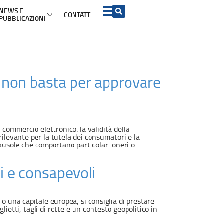
NEWS E
CONTATTI
PUBBLICAZIONI
 INFORMAZIONI PER I CONSUMATORI PER ARGOMENTO
Acquisto beni e
ADR e soluzioni del
Turismo
servizi
contenzioso
mazioni di viaggio
ADR
Contratti conclusi a
ck non basta per approvare
distanza e nei locali
commerciali
etti turistici
Azioni rappresentative
Garanzia legale di
conformità
iproprietà
Procedimento europeo
per le controversie di
Diritto di recesso
modesta entità
ggio
 commercio elettronico: la validità della
 rilevante per la tutela dei consumatori e la
Sicurezza dei prodotti
Procedimento europeo
ausole che comportano particolari oneri o
d’ingiunzione di
pagamento
Pratiche commerciali
ti e consapevoli
scorrette e clausole
vessatorie
 o una capitale europea, si consiglia di prestare
lietti, tagli di rotte e un contesto geopolitico in