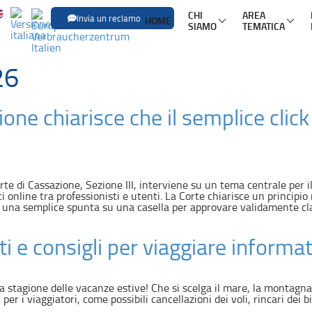
CHI
AREA
Invia un reclamo
HOME
SIAMO
TEMATICA
SFOGLIA LE
26
Trasporti
Trasporto aereo
Infor
zione chiarisce che il semplice cli
Trasporto ferroviario
Pacch
Trasporto in pullman
Mult
Trasporto via mare
Nole
e di Cassazione, Sezione III, interviene su un tema centrale per il
i online tra professionisti e utenti. La Corte chiarisce un principio
te una semplice spunta su una casella per approvare validamente cl
ti e consigli per viaggiare informa
 la stagione delle vacanze estive! Che si scelga il mare, la montagna
r i viaggiatori, come possibili cancellazioni dei voli, rincari dei big