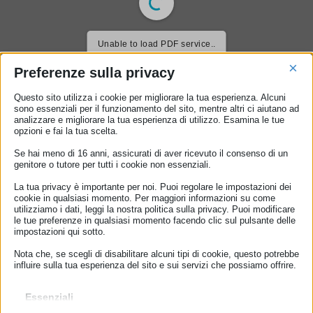
Unable to load PDF service..
×
Preferenze sulla privacy
Questo sito utilizza i cookie per migliorare la tua esperienza. Alcuni
sono essenziali per il funzionamento del sito, mentre altri ci aiutano ad
analizzare e migliorare la tua esperienza di utilizzo. Esamina le tue
opzioni e fai la tua scelta.
Se hai meno di 16 anni, assicurati di aver ricevuto il consenso di un
genitore o tutore per tutti i cookie non essenziali.
La tua privacy è importante per noi. Puoi regolare le impostazioni dei
Hai trovato utili queste informazioni?
cookie in qualsiasi momento. Per maggiori informazioni su come
Aiutaci a condividerle
utilizziamo i dati, leggi la nostra politica sulla privacy. Puoi modificare
le tue preferenze in qualsiasi momento facendo clic sul pulsante delle
Facebook
X
LinkedIn
Email
impostazioni qui sotto.
Nota che, se scegli di disabilitare alcuni tipi di cookie, questo potrebbe
influire sulla tua esperienza del sito e sui servizi che possiamo offrire.
ECC-NET
Essenziali
I cookie e i servizi essenziali abilitano le funzioni di base e sono
I nostri uffici