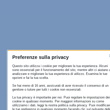
Preferenze sulla privacy
Questo sito utilizza i cookie per migliorare la tua esperienza. Alcuni
sono essenziali per il funzionamento del sito, mentre altri ci aiutano 
analizzare e migliorare la tua esperienza di utilizzo. Esamina le tue
opzioni e fai la tua scelta.
Se hai meno di 16 anni, assicurati di aver ricevuto il consenso di un
genitore o tutore per tutti i cookie non essenziali.
Grazie per aver condiviso
La tua privacy è importante per noi. Puoi regolare le impostazioni dei
la tua opinione!
cookie in qualsiasi momento. Per maggiori informazioni su come
utilizziamo i dati, leggi la nostra politica sulla privacy. Puoi modificar
le tue preferenze in qualsiasi momento facendo clic sul pulsante dell