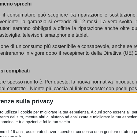
ta meno sprechi
, il consumatore può scegliere tra riparazione e sostituzione
veniente: la garanzia si estende di 12 mesi. La vera svolta, 
uttori saranno obbligati a offrire la riparazione anche oltre q
avastoviglie, televisori, smartphone e tablet.
one di un consumo più sostenibile e consapevole, anche se res
ntreranno in vigore dopo il recepimento della Direttiva (UE) 20
si complicati
ere spesso non lo è. Per questo, la nuova normativa introduce u
 dal contratto”. Niente più caccia al link nascosto: con pochi pa
re la scelta e ricevere subito una conferma di ricezione.
renze sulla privacy
ma ora diventa finalmente semplice da esercitare. La misura der
o utilizza i cookie per migliorare la tua esperienza. Alcuni sono essenziali per 
ugno 2026. I professionisti che non si adegueranno potranno ess
ento del sito, mentre altri ci aiutano ad analizzare e migliorare la tua esperie
Esamina le tue opzioni e fai la tua scelta.
 forti”
o di 16 anni, assicurati di aver ricevuto il consenso di un genitore o tutore per
opa, ricordiamo che l’UE non è solo un progetto politico, ma una
n essenziali.