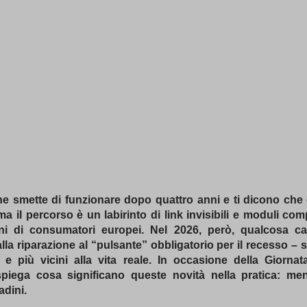
e smette di funzionare dopo quattro anni e ti dicono che 
a il percorso è un labirinto di link invisibili e moduli co
oni di consumatori europei. Nel 2026, però, qualcosa
 alla riparazione al “pulsante” obbligatorio per il recesso
re e più vicini alla vita reale. In occasione della Giorna
 spiega cosa significano queste novità nella pratica: me
adini.