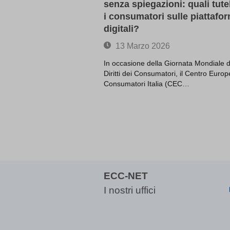
bm7cKkOF
senza spiegazioni: quali tute
cbLDBe
i consumatori sulle piattafo
digitali?
cookies
dd_cook
13 Marzo 2026
dd_cook
In occasione della Giornata Mondiale d
domain
Diritti dei Consumatori, il Centro Euro
Consumatori Italia (CEC…
entval
ggs8W7
i18next
if(now()
map_acc
map_co
map_co
ECC-NET
map_co
I nostri uffici
map_co
MATOMO