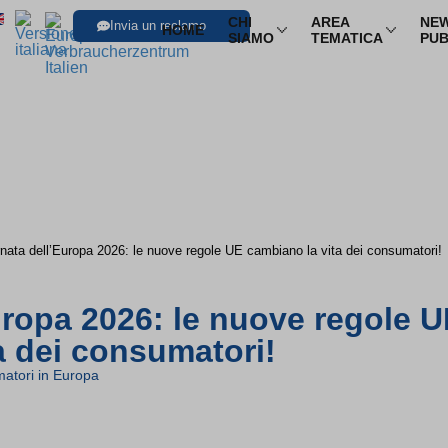
CHI
AREA
NEW
Invia un reclamo
HOME
SIAMO
TEMATICA
PUB
SFOGLIA LE I
Trasporti
Trasporto aereo
Infor
Trasporto ferroviario
Pacch
Trasporto in pullman
Multi
nata dell’Europa 2026: le nuove regole UE cambiano la vita dei consumatori!
Trasporto via mare
Nole
uropa 2026: le nuove regole 
a dei consumatori!
atori in Europa