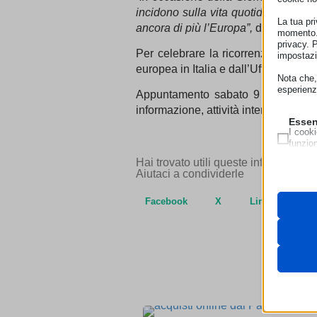
incidono sulla vita quotidiana delle p
La tua pr
ancora di più l’Europa”,
dichiara Mar
momento. 
privacy. 
Per celebrare la ricorrenza, il CEC
impostazi
europea in Italia e dall’Ufficio di 
Nota che, 
esperienz
Appuntamento sabato 9 maggio alla 
informazione, attività interattive e m
Essen
I cooki
funzio
second
Hai trovato utili queste informazioni
Aiutaci a condividerle
Neces
Questi 
Facebook
X
LinkedIn
__strip
utilizz
pagamen
__strip
_lscach
Analit
cookie_
I cooki
AR
cdn.jsde
informa
cookiec
cdnjs.c
HappyL
unpkg.
Marke
ISCHE