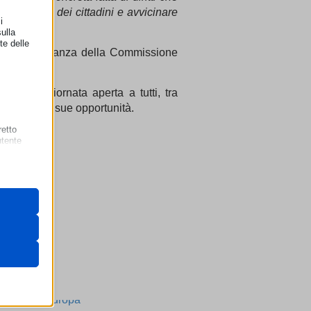
e la fiducia dei cittadini e avvicinare
i
ulla
te delle
 Rappresentanza della Commissione
0: una giornata aperta a tutti, tra
uropa e alle sue opportunità.
retto
utente
 il loro
gateway di
LIA