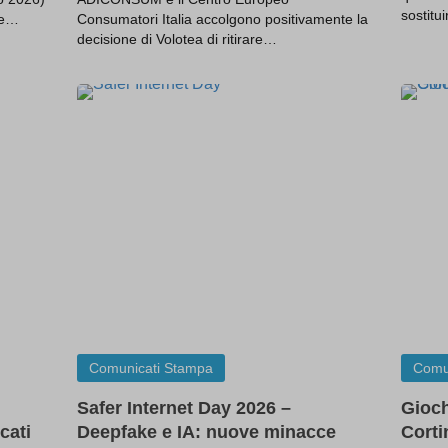
 2+906-906-1=0+0+0+1 --
(kept for: at least one se
sostitu
lle…
Consumatori Italia accolgono positivamente la
0)from(select(sleep(15)))v)/*\'+
(kept for: at leas
decisione di Volotea di ritirare…
0)from(select(sleep(15)))v)+\'\"+(select(0)from(sele
session)
Qq5
(kept for: at least one se
if(now()=sysdate(),sleep(15),0))XOR\'Z
(kept for: at least one se
if(now()=sysdate(),sleep(15),0))XOR\"Z
(kept for: at least one se
 delay \'0:0:15\' --
(kept for: at least one se
(kept for: at least one se
rW\') OR 904=(SELECT 904 FROM PG_SLEEP(15))-
(kept for: at least one
session)
age.deviceId.240e177d-4779-41c2-b484-
(kept for: at least one
a8685
session)
(kept for: at least one se
(kept for: at least one se
in.registered
(kept for: at least one se
Comunicati Stampa
Comu
ll_position
(kept for: at least one se
Safer Internet Day 2026 –
Gioch
Gx\' OR 503=(SELECT 503 FROM
(kept for: at least one
EP(15))--
session)
cati
Deepfake e IA: nuove minacce
Corti