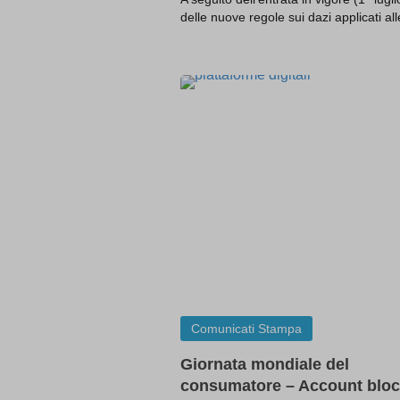
-1\" OR
delle nuove regole sui dazi applicati a
(select(
(select(
@@Q8
0\'XOR(
0\"XOR(
1 waitfor
1\'\"
13wdtx
-
ab.stor
3af37ff
amp_*
appval
aQ.plug
Comunicati Stampa
arp_scro
Giornata mondiale del
BbDc2D
PG_SLE
consumatore – Account bloc