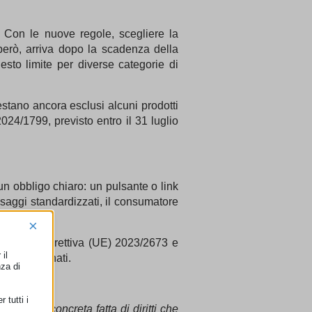
. Con le nuove regole, scegliere la
però, arriva dopo la scadenza della
uesto limite per diverse categorie di
tano ancora esclusi alcuni prodotti
24/1799, previsto entro il 31 luglio
n obbligo chiaro: un pulsante o link
ssaggi standardizzati, il consumatore
×
iva dalla Direttiva (UE) 2023/2673 e
il
ere sanzionati.
nza di
 tutti i
 realtà concreta fatta di diritti che