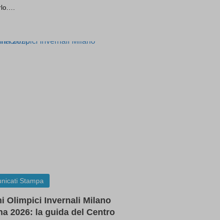
ssion)
irlo.…
t one
ssion)
ssion)
ssion)
ssion)
ssion)
ssion)
ssion)
ssion)
nicati Stampa
ssion)
i Olimpici Invernali Milano
na 2026: la guida del Centro