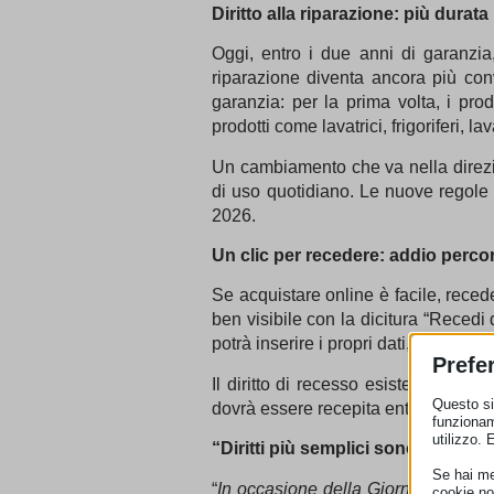
Diritto alla riparazione: più dura
Oggi, entro i due anni di garanzia
riparazione diventa ancora più con
garanzia: per la prima volta, i prod
prodotti come lavatrici, frigoriferi, l
Un cambiamento che va nella direzi
di uso quotidiano. Le nuove regole e
2026.
Un clic per recedere: addio percor
Se acquistare online è facile, reced
ben visibile con la dicitura “Recedi
potrà inserire i propri dati, conferma
Prefe
Il diritto di recesso esisteva già 
Questo sit
dovrà essere recepita entro il 19 gi
funzionam
utilizzo. 
“Diritti più semplici sono diritti più
Se hai men
“
In occasione della Giornata dell’Eur
cookie no