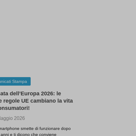
are
ssion)
ssion)
ssion)
i, come
ssion)
ssion)
ssion)
re
ssion)
ssion)
ssion)
ssion)
ssion)
ssion)
nicati Stampa
ssion)
ssion)
ata dell’Europa 2026: le
ssion)
 regole UE cambiano la vita
ssion)
onsumatori!
ssion)
aggio 2026
ssion)
smartphone smette di funzionare dopo
ssion)
 anni e ti dicono che conviene