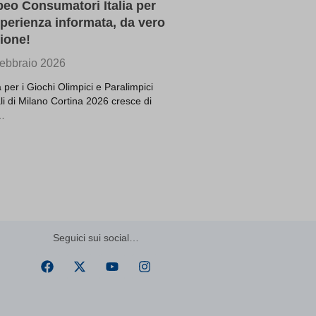
ssion)
eo Consumatori Italia per
ssion)
perienza informata, da vero
ione!
ssion)
ssion)
ebbraio 2026
ssion)
a per i Giochi Olimpici e Paralimpici
ssion)
li di Milano Cortina 2026 cresce di
…
ssion)
ssion)
ssion)
ssion)
ssion)
ssion)
ssion)
Seguici sui social…
ssion)
ssion)
5)||\'
(kept
for: at
least