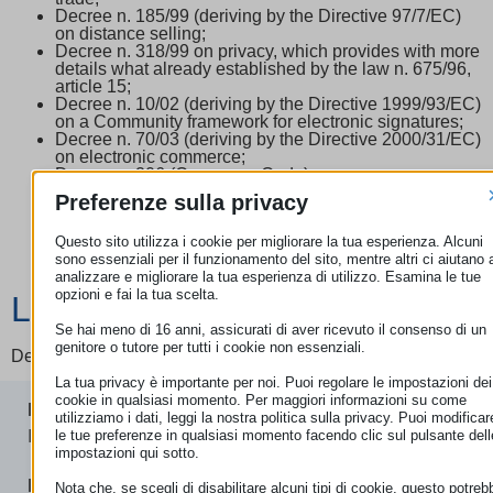
Decree n. 185/99 (deriving by the Directive 97/7/EC)
on distance selling;
Decree n. 318/99 on privacy, which provides with more
details what already established by the law n. 675/96,
article 15;
Decree n. 10/02 (deriving by the Directive 1999/93/EC)
on a Community framework for electronic signatures;
Decree n. 70/03 (deriving by the Directive 2000/31/EC)
on electronic commerce;
Decree n. 206 (Consumer Code);
Issue n. 3487 of Ministry of Economic Development, of
Preferenze sulla privacy
1 june 2000, on “product selling by electronic means”.
Decree 21/14 deriving by Directive 2011/83 on
Questo sito utilizza i cookie per migliorare la tua esperienza. Alcuni
consumer rights
sono essenziali per il funzionamento del sito, mentre altri ci aiutano 
analizzare e migliorare la tua esperienza di utilizzo. Esamina le tue
opzioni e fai la tua scelta.
Lascia un commento
Se hai meno di 16 anni, assicurati di aver ricevuto il consenso di un
genitore o tutore per tutti i cookie non essenziali.
Devi essere
connesso
per inviare un commento.
La tua privacy è importante per noi. Puoi regolare le impostazioni dei
cookie in qualsiasi momento. Per maggiori informazioni su come
ECC-NET
utilizziamo i dati, leggi la nostra politica sulla privacy. Puoi modificar
le tue preferenze in qualsiasi momento facendo clic sul pulsante dell
I nostri uffici
impostazioni qui sotto.
ROMA
Nota che, se scegli di disabilitare alcuni tipi di cookie, questo potreb