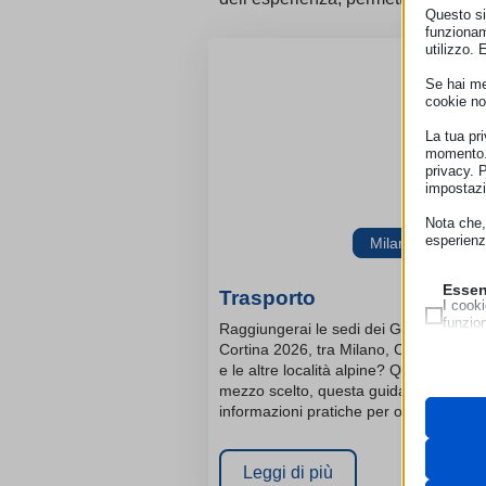
Questo sit
funzionam
utilizzo. 
Se hai men
cookie no
La tua pr
momento. 
privacy. 
impostazi
Nota che, 
esperienz
Milano-Cortina 
Essen
Trasporto
I cooki
funzio
Raggiungerai le sedi dei Giochi Milano
second
Cortina 2026, tra Milano, Cortina d’A
e le altre località alpine? Qualunque sia
Neces
mezzo scelto, questa guida ti offre
Questi 
informazioni pratiche per orientarti...
__strip
utilizz
pagamen
__strip
Leggi di più
_lscach