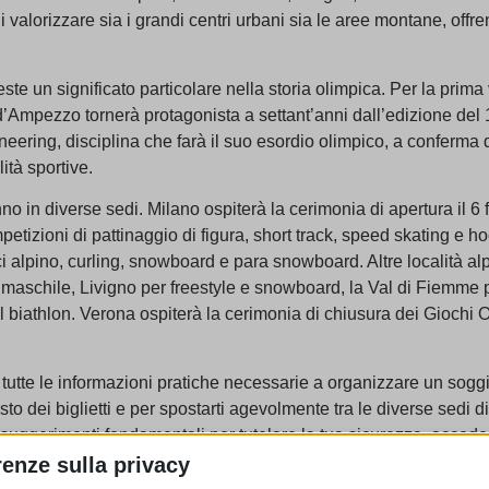
 valorizzare sia i grandi centri urbani sia le aree montane, off
te un significato particolare nella storia olimpica. Per la prima 
 d’Ampezzo tornerà protagonista a settant’anni dall’edizione del
ering, disciplina che farà il suo esordio olimpico, a conferma 
ità sportive.
no in diverse sedi. Milano ospiterà la cerimonia di apertura il 6
petizioni di pattinaggio di figura, short track, speed skating e 
i alpino, curling, snowboard e para snowboard. Altre località al
o maschile, Livigno per freestyle e snowboard, la Val di Fiemme 
l biathlon. Verona ospiterà la cerimonia di chiusura dei Giochi O
i tutte le informazioni pratiche necessarie a organizzare un sog
isto dei biglietti e per spostarti agevolmente tra le diverse sedi 
 suggerimenti fondamentali per tutelare la tua sicurezza, acceder
e persone con disabilità. Composta da sei capitoli, la guida ti
renze sulla privacy
perire in modo rapido e chiaro tutte le informazioni essenziali.