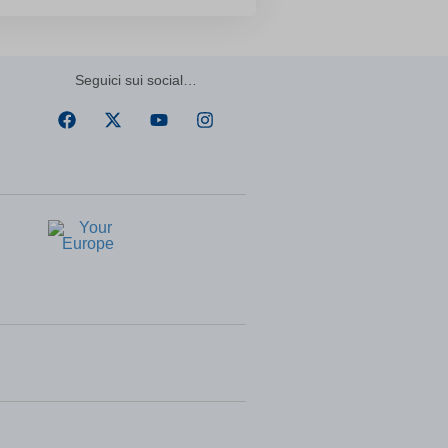
ssion)
ssion)
ssion)
Seguici sui social…
ssion)
t one
ssion)
ssion)
ssion)
ssion)
ssion)
ssion)
ssion)
ssion)