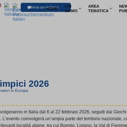
CHI
AREA
NEW
Invia un reclamo
HOME
SIAMO
TEMATICA
PUB
SFOGLIA LE I
Trasporti
Trasporto aereo
Infor
Trasporto ferroviario
Pacch
Trasporto in pullman
Multi
Trasporto via mare
Nole
impici 2026
atori in Europa
volgeranno in Italia dal 6 al 22 febbraio 2026, seguiti dai Giochi 
’evento coinvolgerà un’ampia parte del territorio nazionale, con
ilevanti località alpine, tra cui Bormio, Livigno, la Val di Fiem