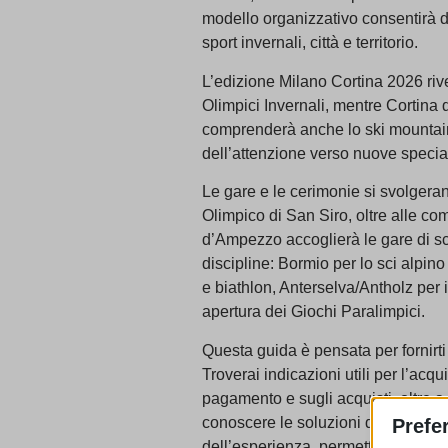
modello organizzativo consentirà di
sport invernali, città e territorio.
L’edizione Milano Cortina 2026 rives
Olimpici Invernali, mentre Cortina
comprenderà anche lo ski mountaine
dell’attenzione verso nuove special
Le gare e le cerimonie si svolgeran
Olimpico di San Siro, oltre alle com
d’Ampezzo accoglierà le gare di sc
discipline: Bormio per lo sci alpin
e biathlon, Anterselva/Antholz per i
apertura dei Giochi Paralimpici.
Questa guida è pensata per fornirt
Troverai indicazioni utili per l’acqu
pagamento e sugli acquisti, oltre a
conoscere le soluzioni dedicate all
Prefe
dell’esperienza, permettendoti di re