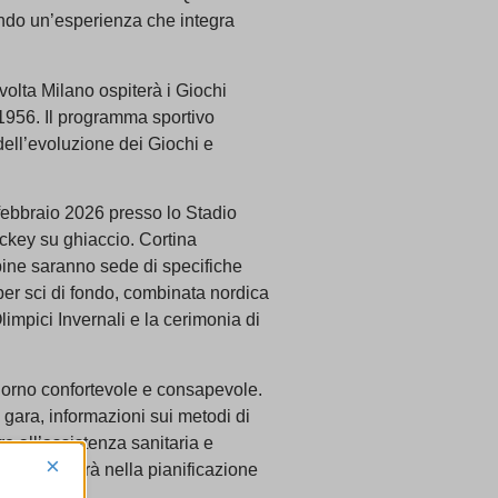
rendo un’esperienza che integra
volta Milano ospiterà i Giochi
 1956. Il programma sportivo
dell’evoluzione dei Giochi e
 febbraio 2026 presso lo Stadio
hockey su ghiaccio. Cortina
pine saranno sede di specifiche
per sci di fondo, combinata nordica
limpici Invernali e la cerimonia di
giorno confortevole e consapevole.
di gara, informazioni sui metodi di
e all’assistenza sanitaria e
×
 accompagnerà nella pianificazione