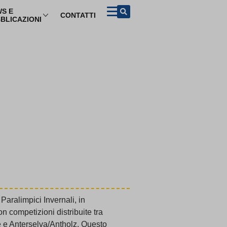
S E
CONTATTI
BLICAZIONI
NFORMAZIONI PER I CONSUMATORI PER ARGOMENTO
Acquisto beni e
ADR e soluzioni
Turismo
servizi
del contenzioso
mazioni di viaggio
ADR
Contratti conclusi a
distanza e nei locali
commerciali
etti turistici
Azioni rappresentative
Garanzia legale di
conformità
proprietà
Procedimento europeo
per le controversie di
Diritto di recesso
modesta entità
ggio
Sicurezza dei prodotti
Procedimento europeo
d’ingiunzione di
pagamento
Pratiche commerciali
scorrette e clausole
vessatorie
Paralimpici Invernali, in
 competizioni distribuite tra
me e Anterselva/Antholz. Questo