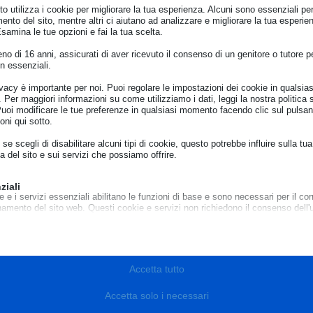
o utilizza i cookie per migliorare la tua esperienza. Alcuni sono essenziali per 
ento del sito, mentre altri ci aiutano ad analizzare e migliorare la tua esperie
Esamina le tue opzioni e fai la tua scelta.
o di 16 anni, assicurati di aver ricevuto il consenso di un genitore o tutore per
n essenziali.
ivacy è importante per noi. Puoi regolare le impostazioni dei cookie in qualsias
Per maggiori informazioni su come utilizziamo i dati, leggi la nostra politica s
Puoi modificare le tue preferenze in qualsiasi momento facendo clic sul pulsan
oni qui sotto.
se scegli di disabilitare alcuni tipi di cookie, questo potrebbe influire sulla tua
a del sito e sui servizi che possiamo offrire.
2026
Milano-Cortina 2026
ziali
Alloggio
Acqu
e e i servizi essenziali abilitano le funzioni di base e sono necessari per il cor
namento del sito web. Questi cookie e servizi non richiedono il consenso dell'
–
Partecipare ai Giochi Olimpici Invernali
I Gioc
o il GDPR.
mpezzo
Milano Cortina 2026 rappresenta
genere
Mostra dettagli
 il
un’esperienza unica, ma richiede un’attenta
serviz
sari
pianificazione del soggiorno, in particolare
conseg
cookie e servizi sono necessari per il corretto funzionamento del sito web, ma
per quanto riguarda l’alloggio.
di acqu
e_mid
Accetta tutto
o richiede il consenso dell'utente. Questo può includere, ma non è limitato a: 
to, servizi captcha, servizi di prenotazione integrati.
e_sid
Accetta solo i necessari
Mostra dettagli
Leggi di più
Le
e_vary