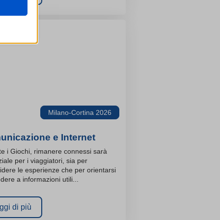
are
ssion)
ssion)
ssion)
i, come
ssion)
ssion)
Milano-Cortina 2026
ssion)
re
ssion)
nicazione e Internet
ssion)
e i Giochi, rimanere connessi sarà
ssion)
iale per i viaggiatori, sia per
ssion)
idere le esperienze che per orientarsi
ssion)
ssion)
dere a informazioni utili...
ssion)
ssion)
ssion)
ggi di più
ssion)