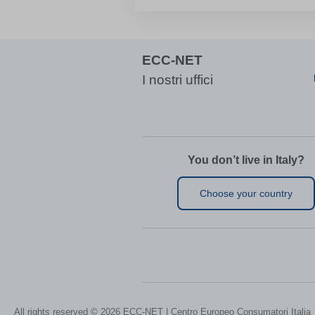
www.goo
-1 OR 2
ecc-netit
www.go
www.go
-1\' OR
www.ecc-
www.yo
-1\' OR
ECC-NET
-1\" OR
I nostri uffici
(select(
(select(
@@Q8
0\'XOR(
0\"XOR(
You don’t live in Italy?
1 waitfor
Choose your country
1\'\"
13wdtx
-
ab.stor
3af37ff
amp_*
appval
All rights reserved © 2026 ECC-NET | Centro Europeo Consumatori Italia
aQ.plug