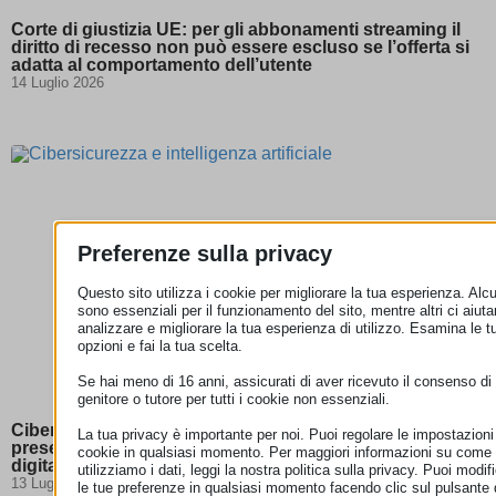
Corte di giustizia UE: per gli abbonamenti streaming il
diritto di recesso non può essere escluso se l’offerta si
adatta al comportamento dell’utente
14 Luglio 2026
Preferenze sulla privacy
Questo sito utilizza i cookie per migliorare la tua esperienza. Alcu
sono essenziali per il funzionamento del sito, mentre altri ci aiut
analizzare e migliorare la tua esperienza di utilizzo. Esamina le t
opzioni e fai la tua scelta.
Se hai meno di 16 anni, assicurati di aver ricevuto il consenso di
genitore o tutore per tutti i cookie non essenziali.
Cibersicurezza e intelligenza artificiale: la Commissione
La tua privacy è importante per noi. Puoi regolare le impostazioni
presenta un piano d’azione per rafforzare la sicurezza
cookie in qualsiasi momento. Per maggiori informazioni su come
digitale
utilizziamo i dati, leggi la nostra politica sulla privacy. Puoi modif
13 Luglio 2026
le tue preferenze in qualsiasi momento facendo clic sul pulsante 