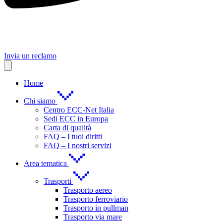
Invia un reclamo
Home
Chi siamo
Centro ECC-Net Italia
Sedi ECC in Europa
Carta di qualità
FAQ – I tuoi diritti
FAQ – I nostri servizi
Area tematica
Trasporti
Trasporto aereo
Trasporto ferroviario
Trasporto in pullman
Trasporto via mare