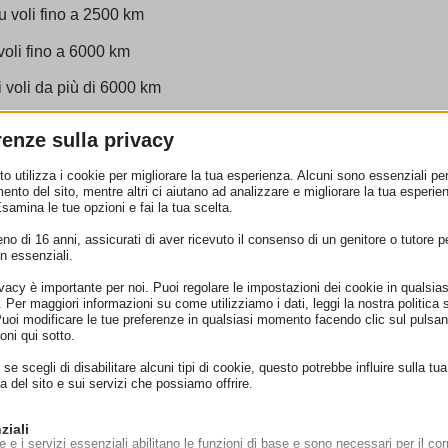
u voli fino a 2500 km
voli fino a 6000 km
 voli da più di 6000 km
e soglie di ritardo di 5-9-12 ore, che il Parlamento ha rigett
renze sulla privacy
prevedere dei punti di contatto negli aeroporti, affinché i p
o meno. Inoltre, gli emendamenti della Commissione trasporti 
o utilizza i cookie per migliorare la tua esperienza. Alcuni sono essenziali per 
ggero entro due mesi, il reclamo si deve considerare come acce
ento del sito, mentre altri ci aiutano ad analizzare e migliorare la tua esperie
Esamina le tue opzioni e fai la tua scelta.
sinformazione in merito alle svariate regole imposte dalle comp
o di 16 anni, assicurati di aver ricevuto il consenso di un genitore o tutore per
revede che vengano fornite informazioni dettagliate sull’argom
n essenziali.
tti i voli i cappotti, le borsette e almeno un sacchetto contenent
ivacy è importante per noi. Puoi regolare le impostazioni dei cookie in qualsias
Per maggiori informazioni su come utilizziamo i dati, leggi la nostra politica s
 Parlamento Europeo in sessione plenaria il 4 febbraio, al fine 
Puoi modificare le tue preferenze in qualsiasi momento facendo clic sul pulsan
oni qui sotto.
se scegli di disabilitare alcuni tipi di cookie, questo potrebbe influire sulla tua
a del sito e sui servizi che possiamo offrire.
?
ziali
e e i servizi essenziali abilitano le funzioni di base e sono necessari per il cor