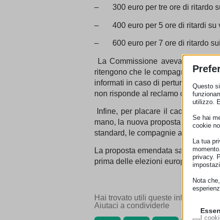
– 300 euro per tre ore di ritardo s
– 400 euro per 5 ore di ritardi su 
– 600 euro per 7 ore di ritardo sui
La Commissione aveva proposto dell
Prefe
ritengono che le compagnie debbano 
informati in caso di perturbazioni 
Questo sit
non risponde al reclamo di un passe
funzionam
utilizzo. 
Infine, per placare il caos e la di
Se hai men
mano, la nuova proposta emendata p
cookie no
standard, le compagnie accettino su tu
La tua pr
momento. 
La proposta emendata sarà votata dal
privacy. 
prima delle elezioni europee.
impostazi
Nota che, 
esperienz
Hai trovato utili queste informazioni
Aiutaci a condividerle
Essen
I cooki