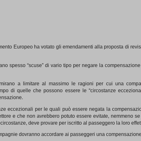
mento Europeo ha votato gli emendamenti alla proposta di re
no spesso “scuse” di vario tipo per negare la compensazione pe
irano a limitare al massimo le ragioni per cui una compa
mpo di quelle che possono essere le “circostanze ecceziona
ensazione.
ze eccezionali per le quali può essere negata la compensazio
ettore e che non avrebbero potuto essere evitate, nemmeno se s
ircostanze, deve provare per iscritto al passeggero la loro effet
 compagnie dovranno accordare ai passeggeri una compensazione