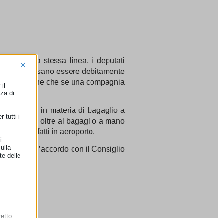
ato. Sulla stessa linea, i deputati
×
asseggeri possano essere debitamente
prevedono anche che se una compagnia
il
ttato.
nza di
agnie aeree in materia di bagaglio a
 tutti i
ento e che oltre al bagaglio a mano
e acquisti fatti in aeroporto.
i
ulla
di trovare l’accordo con il Consiglio
te delle
retto