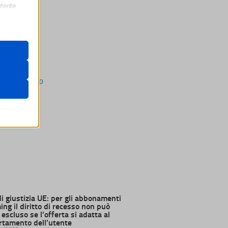
utente
 il loro
gateway di
are
ssion)
ssion)
ssion)
i, come
ssion)
ssion)
di giustizia UE: per gli abbonamenti
ssion)
ng il diritto di recesso non può
re
escluso se l’offerta si adatta al
ssion)
tamento dell’utente