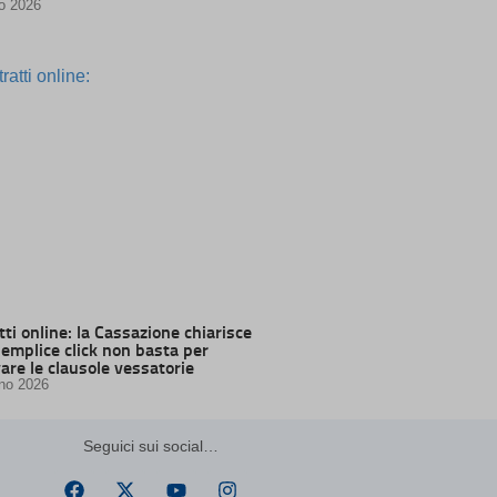
io 2026
ssion)
ssion)
ssion)
ssion)
ssion)
ssion)
ssion)
ssion)
ssion)
ssion)
ssion)
ssion)
ssion)
t one
ti online: la Cassazione chiarisce
semplice click non basta per
are le clausole vessatorie
ssion)
no 2026
ssion)
ssion)
Seguici sui social…
ssion)
ssion)