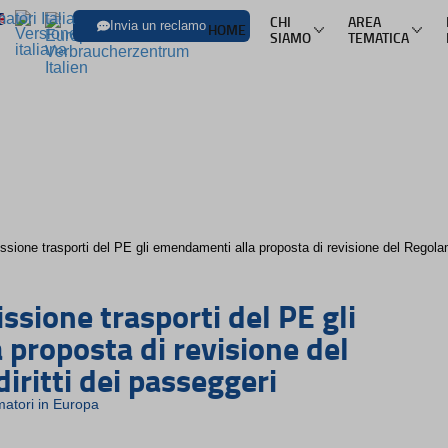
CHI
AREA
Invia un reclamo
HOME
SIAMO
TEMATICA
SFOGLIA LE
Trasporti
Trasporto aereo
Infor
Trasporto ferroviario
Pacch
Trasporto in pullman
Multi
sione trasporti del PE gli emendamenti alla proposta di revisione del Regolam
Trasporto via mare
Nole
ssione trasporti del PE gli
proposta di revisione del
iritti dei passeggeri
atori in Europa