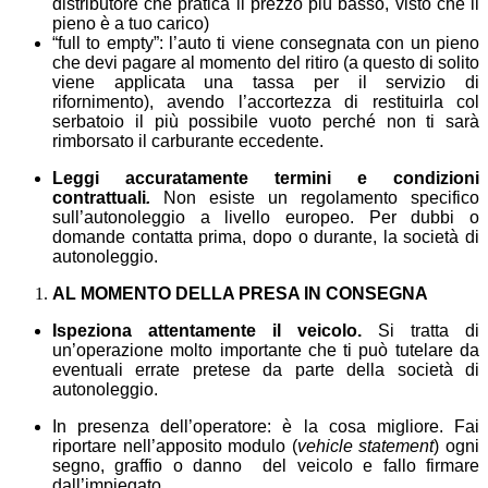
distributore che pratica il prezzo più basso, visto che il
pieno è a tuo carico)
“full to empty”: l’auto ti viene consegnata con un pieno
che devi pagare al momento del ritiro (a questo di solito
viene applicata una tassa per il servizio di
rifornimento), avendo l’accortezza di restituirla col
serbatoio il più possibile vuoto perché non ti sarà
rimborsato il carburante eccedente.
Leggi accuratamente termini e condizioni
contrattuali
.
Non esiste un regolamento specifico
sull’autonoleggio a livello europeo. Per dubbi o
domande contatta prima, dopo o durante, la società di
autonoleggio.
AL MOMENTO DELLA PRESA IN CONSEGNA
Ispeziona attentamente il veicolo.
Si tratta di
un’operazione molto importante che ti può tutelare da
eventuali errate pretese da parte della società di
autonoleggio.
In presenza dell’operatore: è la cosa migliore. Fai
riportare nell’apposito modulo (
vehicle statement
) ogni
segno, graffio o danno del veicolo e fallo firmare
dall’impiegato.