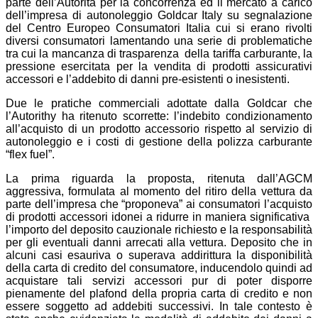
parte dell’Autorità per la concorrenza ed il mercato a carico
dell’impresa di autonoleggio Goldcar Italy su segnalazione
del Centro Europeo Consumatori Italia cui si erano rivolti
diversi consumatori lamentando una serie di problematiche
tra cui la mancanza di trasparenza della tariffa carburante, la
pressione esercitata per la vendita di prodotti assicurativi
accessori e l’addebito di danni pre-esistenti o inesistenti.
Due le pratiche commerciali adottate dalla Goldcar che
l’Autorithy ha ritenuto scorrette: l’indebito condizionamento
all’acquisto di un prodotto accessorio rispetto al servizio di
autonoleggio e i costi di gestione della polizza carburante
“flex fuel”.
La prima riguarda la proposta, ritenuta dall’AGCM
aggressiva, formulata al momento del ritiro della vettura da
parte dell’impresa che “proponeva” ai consumatori l’acquisto
di prodotti accessori idonei a ridurre in maniera significativa
l’importo del deposito cauzionale richiesto e la responsabilità
per gli eventuali danni arrecati alla vettura. Deposito che in
alcuni casi esauriva o superava addirittura la disponibilità
della carta di credito del consumatore, inducendolo quindi ad
acquistare tali servizi accessori pur di poter disporre
pienamente del plafond della propria carta di credito e non
essere soggetto ad addebiti successivi. In tale contesto è