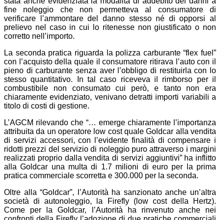
stata anche evidenziata la modalità di addebito dei danni a
fine noleggio che non permetteva al consumatore di
verificare l’ammontare del danno stesso né di opporsi al
prelievo nel caso in cui lo ritenesse non giustificato o non
corretto nell’importo.
La seconda pratica riguarda la polizza carburante “flex fuel”
con l’acquisto della quale il consumatore ritirava l’auto con il
pieno di carburante senza aver l’obbligo di restituirla con lo
stesso quantitativo. In tal caso riceveva il rimborso per il
combustibile non consumato cui però, e tanto non era
chiaramente evidenziato, venivano detratti importi variabili a
titolo di costi di gestione.
L’AGCM rilevando che “… emerge chiaramente l’importanza
attribuita da un operatore low cost quale Goldcar alla vendita
di servizi accessori, con l’evidente finalità di compensare i
ridotti prezzi del servizio di noleggio puro attraverso i margini
realizzati proprio dalla vendita di servizi aggiuntivi” ha inflitto
alla Goldcar una multa di 1.7 milioni di euro per la prima
pratica commerciale scorretta e 300.000 per la seconda.
Oltre alla “Goldcar”, l’Autorità ha sanzionato anche un’altra
società di autonoleggio, la Firefly (low cost della Hertz).
Come per la Goldcar, l’Autorità ha rinvenuto anche nei
confronti della Firefly l’adozione di due pratiche commerciali