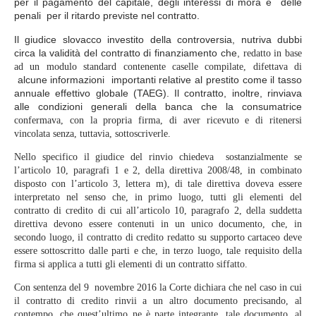
per il pagamento del capitale, degli interessi di mora e delle
penali per il ritardo previste nel contratto.
Il giudice slovacco investito della controversia, nutriva dubbi
circa la validità del contratto di finanziamento che,
redatto in base
ad un modulo standard contenente caselle compilate, difettava di
alcune informazioni importanti relative al prestito come il tasso
annuale effettivo globale (TAEG). Il contratto, inoltre, rinviava
alle condizioni generali della banca che la consumatrice
confermava, con la propria firma, di aver ricevuto e di ritenersi
vincolata senza, tuttavia, sottoscriverle.
Nello specifico il giudice del rinvio chiedeva sostanzialmente se
l’articolo 10, paragrafi 1 e 2, della direttiva 2008/48, in combinato
disposto con l’articolo 3, lettera m), di tale direttiva doveva essere
interpretato nel senso che, in primo luogo, tutti gli elementi del
contratto di credito di cui all’articolo 10, paragrafo 2, della suddetta
direttiva devono essere contenuti in un unico documento, che, in
secondo luogo, il contratto di credito redatto su supporto cartaceo deve
essere sottoscritto dalle parti e che, in terzo luogo, tale requisito della
firma si applica a tutti gli elementi di un contratto siffatto
.
Con sentenza del 9 novembre 2016 la Corte dichiara che nel caso in cui
il contratto di credito rinvii a un altro documento precisando, al
contempo, che quest’ultimo ne è parte integrante, tale documento, al