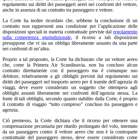
regolamento sui diritti dei passeggeri aerei nei confronti del vettore,
anche in assenza di un contratto tra passeggero e vettore.
La Corte ha inoltre ricordato che, sebbene la conclusione di un
contratto non rappresenti una condizione per l’applicazione delle
disposizioni speciali in materia contrattuale previste dal
regolamento
sulla competenza giurisdizionale
, il ricorso a tali disposizioni
presuppone che vi sia un obbligo liberamente assunto da una parte
nei confronti di un’altra.
Proprio a tal proposito, la Corte ha dichiarato che un vettore aereo
che, come la Primera Air Scandinavia, non ha concluso alcun
contratto direttamente con il passeggero ma è comunque suo
debitore, relativamente a gli obblighi previsti dal regolamento sui
diritti dei passeggeri nel trasporto aereo per il tramite dell’agenzia di
viaggi, deve essere considerato un soggetto che ottempera agli
obblighi assunti liberamente nei confronti dell’agenzia stessa. La
fonte di tali obblighi, secondo quanto stabilito dalla Corte, è proprio
il contratto di viaggio “tutto compreso” concluso tra passeggero e
agenzia.
Ciò premesso, la Corte dichiara che il ricorso per ottenere una
compensazione pecuniaria per ritardo prolungato del volo, intentato
da un passeggero contro il vettore aereo che non è la controparte
contrattuale del passeggero stesso, deve essere considerato come