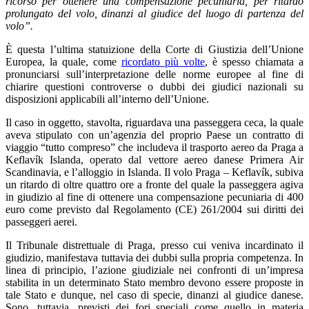
ricorso per ottenere una compensazione pecuniaria, per ritardo
prolungato del volo, dinanzi al giudice del luogo di partenza del
volo”.
È questa l’ultima statuizione della Corte di Giustizia dell’Unione
Europea, la quale, come
ricordato più volte
, è spesso chiamata a
pronunciarsi sull’interpretazione delle norme europee al fine di
chiarire questioni controverse o dubbi dei giudici nazionali su
disposizioni applicabili all’interno dell’Unione.
Il caso in oggetto, stavolta, riguardava una passeggera ceca, la quale
aveva stipulato con un’agenzia del proprio Paese un contratto di
viaggio “tutto compreso” che includeva il trasporto aereo da Praga a
Keflavík Islanda, operato dal vettore aereo danese Primera Air
Scandinavia, e l’alloggio in Islanda. Il volo Praga – Keflavík, subiva
un ritardo di oltre quattro ore a fronte del quale la passeggera agiva
in giudizio al fine di ottenere una compensazione pecuniaria di 400
euro come previsto dal Regolamento (CE) 261/2004 sui diritti dei
passeggeri aerei.
Il Tribunale distrettuale di Praga, presso cui veniva incardinato il
giudizio, manifestava tuttavia dei dubbi sulla propria competenza. In
linea di principio, l’azione giudiziale nei confronti di un’impresa
stabilita in un determinato Stato membro devono essere proposte in
tale Stato e dunque, nel caso di specie, dinanzi al giudice danese.
Sono, tuttavia, previsti dei fori speciali come quello in materia