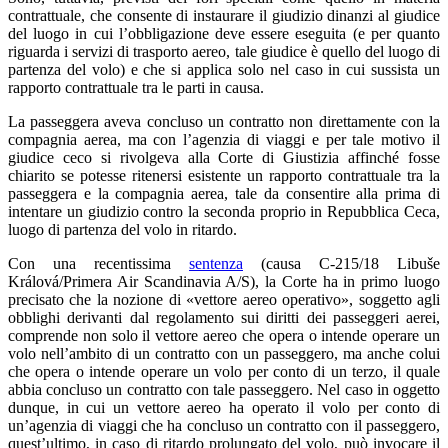
contrattuale, che consente di instaurare il giudizio dinanzi al giudice
del luogo in cui l’obbligazione deve essere eseguita (e per quanto
riguarda i servizi di trasporto aereo, tale giudice è quello del luogo di
partenza del volo) e che si applica solo nel caso in cui sussista un
rapporto contrattuale tra le parti in causa.
La passeggera aveva concluso un contratto non direttamente con la
compagnia aerea, ma con l’agenzia di viaggi e per tale motivo il
giudice ceco si rivolgeva alla Corte di Giustizia affinché fosse
chiarito se potesse ritenersi esistente un rapporto contrattuale tra la
passeggera e la compagnia aerea, tale da consentire alla prima di
intentare un giudizio contro la seconda proprio in Repubblica Ceca,
luogo di partenza del volo in ritardo.
Con una recentissima
sentenza
(causa C-215/18 Libuše
Králová/Primera Air Scandinavia A/S), la Corte ha in primo luogo
precisato che la nozione di «vettore aereo operativo», soggetto agli
obblighi derivanti dal regolamento sui diritti dei passeggeri aerei,
comprende non solo il vettore aereo che opera o intende operare un
volo nell’ambito di un contratto con un passeggero, ma anche colui
che opera o intende operare un volo per conto di un terzo, il quale
abbia concluso un contratto con tale passeggero. Nel caso in oggetto
dunque, in cui un vettore aereo ha operato il volo per conto di
un’agenzia di viaggi che ha concluso un contratto con il passeggero,
quest’ultimo, in caso di ritardo prolungato del volo, può invocare il