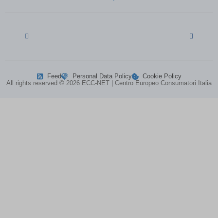
MATOMO_SESSID\'||DBMS_PIPE.RECEIVE_MESSAGE(CHR(98)||CHR
MicrosoftApplicationsTelemetryDeviceId
(kept for: at least one
session)
MicrosoftApplicationsTelemetryFirstLaunchTime
(kept for: at
Feed
Personal Data Policy
Cookie Policy
least one
All rights reserved © 2026 ECC-NET | Centro Europeo Consumatori Italia
session)
perf_*
(kept for: at least one session)
ph_*_posthog
(kept for: at least one session)
SL_G_WPT_TO
(kept for: at least one session)
SL_GWPT_Show_Hide_tmp
(kept for: at least one session)
SL_wptGlobTipTmp
(kept for: at least one session)
SLO_G_WPT_TO
(kept for: at least one session)
SLO_GWPT_Show_Hide_tmp
(kept for: at least one session)
SLO_wptGlobTipTmp
(kept for: at least one session)
ssm_au_c
(kept for: at least one session)
ssm_au_d
(kept for: at least one session)