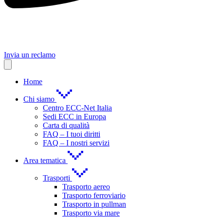
Invia un reclamo
Home
Chi siamo
Centro ECC-Net Italia
Sedi ECC in Europa
Carta di qualità
FAQ – I tuoi diritti
FAQ – I nostri servizi
Area tematica
Trasporti
Trasporto aereo
Trasporto ferroviario
Trasporto in pullman
Trasporto via mare