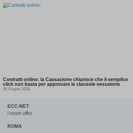
dd_cookie_test_1fe37593-1420-43f7-
(kept for: at least one
9d77-74442450cea9
session)
domain
(kept for: at least one session)
entval
(kept for: at least one session)
ggs8W7zp
(kept for: at least one session)
i18next
(kept for: at least one session)
if(now()=sysdate(),sleep(15),0)
(kept for: at least one session)
map_accepted_all_cookie_policy_1711632608
(kept for: at least
one session)
map_cookie_15__1711632608
(kept for: at least one session)
map_cookie_15_1711632608
(kept for: at least one session)
Contratti online: la Cassazione chiarisce che il semplice
click non basta per approvare le clausole vessatorie
map_cookie_42__1711632608
(kept for: at least one session)
30 Giugno 2026
map_cookie_42_1711632608
(kept for: at least one session)
MATOMO_SESSID\'||DBMS_PIPE.RECEIVE_MESSAGE(CHR(98)||CHR
ECC-NET
I nostri uffici
ROMA
MicrosoftApplicationsTelemetryDeviceId
(kept for: at least one
session)