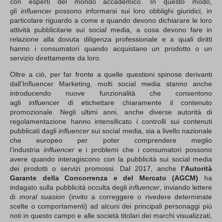
con esperti del mondo accademico. In questo modo,
gli
influencer
possono informarsi sui loro obblighi giuridici, in
particolare riguardo a come e quando devono dichiarare le loro
attività pubblicitarie sui social media, a cosa devono fare in
relazione alla dovuta diligenza professionale e a quali diritti
hanno i consumatori quando acquistano un prodotto o un
servizio direttamente da loro.
Oltre a ciò, per far fronte a quelle questioni spinose derivanti
dall’Influencer Marketing, molti social media stanno anche
introducendo nuove funzionalità che consentono
agli
influencer
di etichettare chiaramente il contenuto
promozionale. Negli ultimi anni, anche diverse autorità di
regolamentazione hanno intensificato i controlli sui contenuti
pubblicati dagli
influencer
sui social media, sia a livello nazionale
che europeo per poter comprendere meglio
l’industria
influencer
e i problemi che i consumatori possono
avere quando interagiscono con la pubblicità sui social media
dei prodotti o servizi promossi. Dal 2017, anche
l’Autorità
Garante della Concorrenza e del Mercato (AGCM)
ha
indagato sulla pubblicità occulta degli
influencer
, inviando lettere
di
moral suasion
(invito a correggere o rivedere determinate
scelte o comportamenti) ad alcuni dei principali personaggi più
noti in questo campo e alle società titolari dei marchi visualizzati,