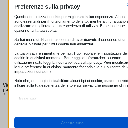
ALTRE NEWS ECC-NET ITALIA
Preferenze sulla privacy
Questo sito utilizza i cookie per migliorare la tua esperienza. Alcuni
sono essenziali per il funzionamento del sito, mentre altri ci aiutano 
analizzare e migliorare la tua esperienza di utilizzo. Esamina le tue
opzioni e fai la tua scelta.
Se hai meno di 16 anni, assicurati di aver ricevuto il consenso di un
genitore o tutore per tutti i cookie non essenziali.
La tua privacy è importante per noi. Puoi regolare le impostazioni dei
cookie in qualsiasi momento. Per maggiori informazioni su come
utilizziamo i dati, leggi la nostra politica sulla privacy. Puoi modificar
le tue preferenze in qualsiasi momento facendo clic sul pulsante dell
impostazioni qui sotto.
Nota che, se scegli di disabilitare alcuni tipi di cookie, questo potreb
Viaggi 2026: cosa cambia e quali documenti servono per
influire sulla tua esperienza del sito e sui servizi che possiamo offrir
partire
31 Luglio 2026
Essenziali
I cookie e i servizi essenziali abilitano le funzioni di base e sono
necessari per il corretto funzionamento del sito web. Questi cooki
e servizi non richiedono il consenso dell'utente secondo il GDPR.
Mostra dettagli
Accetta tutto
Necessari