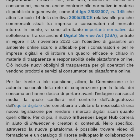
consumatori, ma sono anche contrarie alle normative in materia
di pubblicità ingannevole, come il
d.lgs 2/08/2007, n. 145
che
attua l’articolo 14 della direttiva
2005/29/CE
relativa alle pratiche
commerciali sleali tra imprese e consumatori nel mercato
interno. In merito, vi sono altrettante
importanti normative
da
sottolineare, tra cui anche il
Digital Service Act (DSA)
, entrato
in vigore il 16 novembre 2022 con l’obiettivo di garantire un
ambiente online sicuro e affidabile per i consumatori e per le
imprese digitali e di istituire un quadro efficace e chiaro in
materia di trasparenza e responsabilità delle piattaforme online.
Ciò include nuovi obblighi di trasparenza per gli operatori che
vendono prodotti e servizi ai consumatori su piattaforme online.
Per far fronte a tale questione, allora, la Commissione e le
autorità nazionali della rete di cooperazione per la tutela dei
consumatori hanno deciso di portare avanti l’indagine sui social
media, la quale confluirà nel controllo dell’adeguatezza
dell’
equità digitale
che contribuirà a valutare la necessità di una
nuova legislazione per rendere i mercati digitali sicuri quanto
quelli offline. Per di più, il nuovo
Influencer Legal Hub
correrà
in aiuto di
influencer
e creatori di contenuti. Nello specifico,
attraverso la nuova piattaforma è possibile trovare video di
formazione e un catalogo di risorse sviluppato in collaborazione