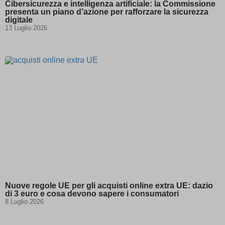
Cibersicurezza e intelligenza artificiale: la Commissione
presenta un piano d’azione per rafforzare la sicurezza
1 waitfor delay \'0:0:15\' --
(kept for: at least one session)
digitale
1\'\"
(kept for: at least one session)
13 Luglio 2026
13wdtxrW\') OR 904=(SELECT 904 FROM
(kept for: at least one
PG_SLEEP(15))--
session)
ab.storage.deviceId.240e177d-4779-41c2-
(kept for: at least one
b484-3af37ffa8685
session)
amp_*
(kept for: at least one session)
appval
(kept for: at least one session)
aQ.plugin.registered
(kept for: at least one session)
arp_scroll_position
(kept for: at least one session)
BbDc2DGx\' OR 503=(SELECT 503
(kept for: at least
FROM PG_SLEEP(15))--
one session)
bm7cKkOF\'; waitfor delay
(kept for: at least one
\'0:0:15\' --
session)
cbLDBex
(kept for: at least one session)
Nuove regole UE per gli acquisti online extra UE: dazio
di 3 euro e cosa devono sapere i consumatori
cookiesEnabled
(kept for: at least one session)
8 Luglio 2026
dd_cookie_test_1cd16baf-a7bc-4f37-
(kept for: at least one
afe2-0f34602cb9fd
session)