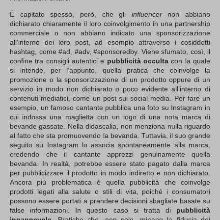
È capitato spesso, però, che gli
influencer
non abbiano
dichiarato chiaramente il loro coinvolgimento in una partnership
commerciale o non abbiano indicato una sponsorizzazione
all’interno dei loro post, ad esempio attraverso i cosiddetti
hashtag, come #ad, #adv, #sponsoredby. Viene sfumato, così, il
confine tra consigli autentici e
pubblicità occulta
con la quale
si intende, per l’appunto, quella pratica che coinvolge la
promozione o la sponsorizzazione di un prodotto oppure di un
servizio in modo non dichiarato o poco evidente all’interno di
contenuti mediatici, come un post sui social media. Per fare un
esempio, un famoso cantante pubblica una foto su Instagram in
cui indossa una maglietta con un logo di una nota marca di
bevande gassate. Nella didascalia, non menziona nulla riguardo
al fatto che sta promuovendo la bevanda. Tuttavia, il suo grande
seguito su Instagram lo associa spontaneamente alla marca,
credendo che il cantante apprezzi genuinamente quella
bevanda. In realtà, potrebbe essere stato pagato dalla marca
per pubblicizzare il prodotto in modo indiretto e non dichiarato.
Ancora più problematica è quella pubblicità che coinvolge
prodotti legati alla salute o stili di vita, poiché i consumatori
possono essere portati a prendere decisioni sbagliate basate su
false informazioni. In questo caso si tratta di
pubblicità
ingannevole
. Pratiche che, non solo, minano la fiducia dei