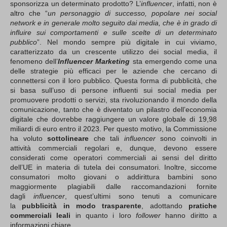
sponsorizza un determinato prodotto? L’
influencer
, infatti, non è
altro che “
un personaggio di successo, popolare nei social
network e in generale molto seguito dai media, che è in grado di
influire sui comportamenti e sulle scelte di un determinato
pubblico
”. Nel mondo sempre più digitale in cui viviamo,
caratterizzato da un crescente utilizzo dei social media, il
fenomeno dell’
Influencer Marketing
sta emergendo come una
delle strategie più efficaci per le aziende che cercano di
connettersi con il loro pubblico. Questa forma di pubblicità, che
si basa sull’uso di persone influenti sui social media per
promuovere prodotti o servizi, sta rivoluzionando il mondo della
comunicazione, tanto che è diventato un pilastro dell’economia
digitale che dovrebbe raggiungere un valore globale di 19,98
miliardi di euro entro il 2023. Per questo motivo, la Commissione
ha voluto
sottolineare
che tali
influencer
sono coinvolti in
attività commerciali regolari e, dunque, devono essere
considerati come operatori commerciali ai sensi del diritto
dell’UE in materia di tutela dei consumatori. Inoltre, siccome
consumatori molto giovani o addirittura bambini sono
maggiormente plagiabili dalle raccomandazioni fornite
dagli
influencer
, quest’ultimi sono tenuti a comunicare
la
pubblicità in modo trasparente
, adottando
pratiche
commerciali leali
in quanto i loro
follower
hanno diritto a
informazioni chiare.