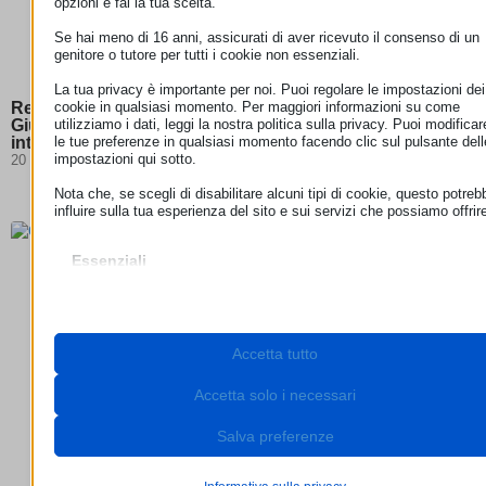
opzioni e fai la tua scelta.
Se hai meno di 16 anni, assicurati di aver ricevuto il consenso di un
genitore o tutore per tutti i cookie non essenziali.
La tua privacy è importante per noi. Puoi regolare le impostazioni dei
cookie in qualsiasi momento. Per maggiori informazioni su come
Responsabilità degli hosting provider: la Corte di
utilizziamo i dati, leggi la nostra politica sulla privacy. Puoi modificar
Giustizia chiarisce i confini della neutralità degli
le tue preferenze in qualsiasi momento facendo clic sul pulsante dell
intermediari digitali
impostazioni qui sotto.
20 Luglio 2026
Nota che, se scegli di disabilitare alcuni tipi di cookie, questo potreb
influire sulla tua esperienza del sito e sui servizi che possiamo offrir
Essenziali
I cookie e i servizi essenziali abilitano le funzioni di base e sono
necessari per il corretto funzionamento del sito web. Questi cooki
e servizi non richiedono il consenso dell'utente secondo il GDPR.
Mostra dettagli
Accetta tutto
Necessari
Questi cookie e servizi sono necessari per il corretto
__stripe_mid
funzionamento del sito web, ma il loro utilizzo richiede il consens
Accetta solo i necessari
dell'utente. Questo può includere, ma non è limitato a: gateway di
__stripe_sid
pagamento, servizi captcha, servizi di prenotazione integrati.
Salva preferenze
_lscache_vary
Mostra dettagli
cookie_notice_accepted
Analitici