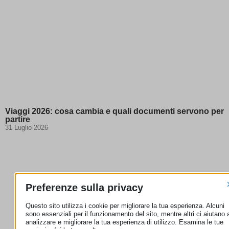
Viaggi 2026: cosa cambia e quali documenti servono per
partire
31 Luglio 2026
Preferenze sulla privacy
Questo sito utilizza i cookie per migliorare la tua esperienza. Alcuni
sono essenziali per il funzionamento del sito, mentre altri ci aiutano 
analizzare e migliorare la tua esperienza di utilizzo. Esamina le tue