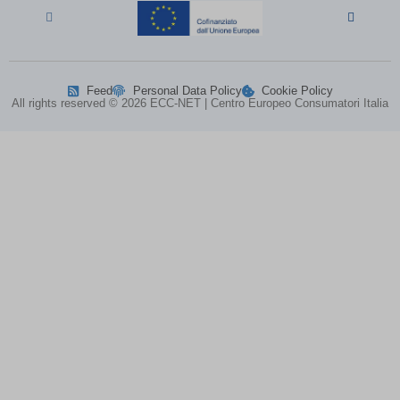
ph_*_posthog
(kept for: at least one session)
SL_G_WPT_TO
(kept for: at least one session)
SL_GWPT_Show_Hide_tmp
(kept for: at least one session)
SL_wptGlobTipTmp
(kept for: at least one session)
Feed
Personal Data Policy
Cookie Policy
SLO_G_WPT_TO
(kept for: at least one session)
All rights reserved © 2026 ECC-NET | Centro Europeo Consumatori Italia
SLO_GWPT_Show_Hide_tmp
(kept for: at least one session)
SLO_wptGlobTipTmp
(kept for: at least one session)
ssm_au_c
(kept for: at least one session)
ssm_au_d
(kept for: at least one session)
TSVB_UID
(kept for: at least one session)
uaval
(kept for: at least one session)
UBT_VID
(kept for: at least one session)
VxRvBhWU\')) OR 549=(SELECT 549
(kept for: at least
FROM PG_SLEEP(15))--
one session)
xxoo-tmp
(kept for: at least one session)
zenMode
(kept for: at least one session)
zero-chakra-ui-color-mode
(kept for: at least one session)