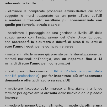
riducendo le tariffe
· eliminare le complicate procedure amministrative cui sono
soggette le merci trasportate da un porto all’altro dell’UE
e
rendere il trasporto marittimo più concorrenziale con
quello per ferrovia, strada e aereo
· accelerare il passaggio ad una gestione a livello UE dello
spazio aereo con l’instaurazione del Cielo Unico Europeo,
che
accrescerà la sicurezza e ridurrà di circa 5 miliardi di
euro l’anno i costi per le compagnie aeree
· mettere in atto le misure già previste per la liberalizzazione dei
mercati nazionali dell’energia, con
un risparmio fino a 13
miliardi di euro l’anno per i consumatori
· sviluppare ulteriormente
EURES (Portale europeo della
mobilità professionale
), per
far incontrare più efficacemente
domanda e offerta di lavoro su scala UE
· migliorare l’accesso delle imprese ai finanziamenti a lungo
termine per
agevolare la crescita delle nuove e delle piccole
imprese
· rivedere le norme UE sul fallimento,
in modo da offrire una