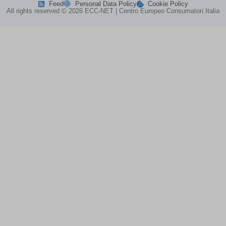
Feed
Personal Data Policy
Cookie Policy
map_cookie_15__1711632608
(kept for: at least one session)
All rights reserved © 2026 ECC-NET | Centro Europeo Consumatori Italia
map_cookie_15_1711632608
(kept for: at least one session)
map_cookie_42__1711632608
(kept for: at least one session)
map_cookie_42_1711632608
(kept for: at least one session)
MATOMO_SESSID\'||DBMS_PIPE.RECEIVE_MESSAGE(CHR(98)||CHR
MicrosoftApplicationsTelemetryDeviceId
(kept for: at least one
session)
MicrosoftApplicationsTelemetryFirstLaunchTime
(kept for: at
least one
session)
perf_*
(kept for: at least one session)
ph_*_posthog
(kept for: at least one session)
SL_G_WPT_TO
(kept for: at least one session)
SL_GWPT_Show_Hide_tmp
(kept for: at least one session)
SL_wptGlobTipTmp
(kept for: at least one session)