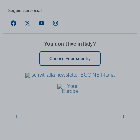
aQ.plugin.registered
(kept for: at least one session)
arp_scroll_position
(kept for: at least one session)
Seguici sui social…
BbDc2DGx\' OR 503=(SELECT 503
(kept for: at least
FROM PG_SLEEP(15))--
one session)
bm7cKkOF\'; waitfor delay
(kept for: at least one
\'0:0:15\' --
session)
You don’t live in Italy?
cbLDBex
(kept for: at least one session)
cookiesEnabled
(kept for: at least one session)
Choose your country
dd_cookie_test_1cd16baf-a7bc-4f37-
(kept for: at least one
afe2-0f34602cb9fd
session)
dd_cookie_test_1fe37593-1420-43f7-
(kept for: at least one
9d77-74442450cea9
session)
domain
(kept for: at least one session)
entval
(kept for: at least one session)
ggs8W7zp
(kept for: at least one session)
i18next
(kept for: at least one session)
if(now()=sysdate(),sleep(15),0)
(kept for: at least one session)
map_accepted_all_cookie_policy_1711632608
(kept for: at least
one session)