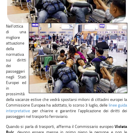
Nell’ottica
di una
migliore
attuazione
della
normativa
sui diritti
dei
passeggeri
negli Stati
Europei ed
in
prossimità
della vacanze estive che vedrà spostarsi milioni di cittadini europei la
Commissione Europea ha adottato, lo scorso 3 luglio, delle
linee guida
interpretative
per chiarire e garantire l’applicazione dei diritti dei
passeggeri nel trasporto ferroviario.
Quando si parla di trasporti, afferma il Commissario europeo
Violeta
Bulc,
devono essere messe in primo piano le persone e non le