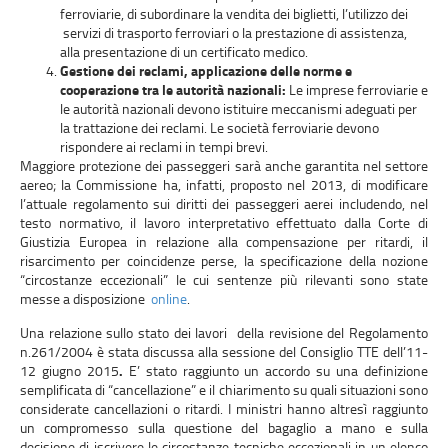
ferroviarie, di subordinare la vendita dei biglietti, l’utilizzo dei
servizi di trasporto ferroviari o la prestazione di assistenza,
alla presentazione di un certificato medico.
Gestione dei reclami, applicazione delle norme e
cooperazione tra le autorità nazionali:
Le imprese ferroviarie e
le autorità nazionali devono istituire meccanismi adeguati per
la trattazione dei reclami. Le società ferroviarie devono
rispondere ai reclami in tempi brevi.
Maggiore protezione dei passeggeri sarà anche garantita nel settore
aereo; la Commissione ha, infatti, proposto nel 2013, di modificare
l’attuale regolamento sui diritti dei passeggeri aerei includendo, nel
testo normativo, il lavoro interpretativo effettuato dalla Corte di
Giustizia Europea in relazione alla compensazione per ritardi, il
risarcimento per coincidenze perse, la specificazione della nozione
“circostanze eccezionali” le cui sentenze più rilevanti sono state
messe a disposizione
online
.
Una relazione sullo stato dei lavori della revisione del Regolamento
n.261/2004 è stata discussa alla sessione del Consiglio TTE dell’11-
12 giugno 2015
.
E’ stato raggiunto un accordo su una definizione
semplificata di “cancellazione” e il chiarimento su quali situazioni sono
considerate cancellazioni o ritardi. I ministri hanno altresì raggiunto
un compromesso sulla questione del bagaglio a mano e sulla
decisione di iscrivere le circostanze tecniche eccezionali in un elenco