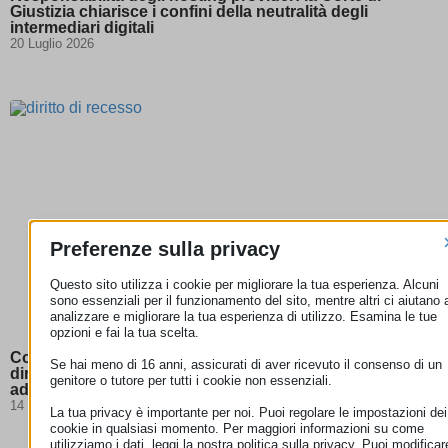
Giustizia chiarisce i confini della neutralità degli
intermediari digitali
20 Luglio 2026
Preferenze sulla privacy
Questo sito utilizza i cookie per migliorare la tua esperienza. Alcuni
sono essenziali per il funzionamento del sito, mentre altri ci aiutano 
analizzare e migliorare la tua esperienza di utilizzo. Esamina le tue
opzioni e fai la tua scelta.
Corte di giustizia UE: per gli abbonamenti streaming il
Se hai meno di 16 anni, assicurati di aver ricevuto il consenso di un
diritto di recesso non può essere escluso se l’offerta si
genitore o tutore per tutti i cookie non essenziali.
adatta al comportamento dell’utente
14 Luglio 2026
La tua privacy è importante per noi. Puoi regolare le impostazioni dei
cookie in qualsiasi momento. Per maggiori informazioni su come
utilizziamo i dati, leggi la nostra politica sulla privacy. Puoi modificar