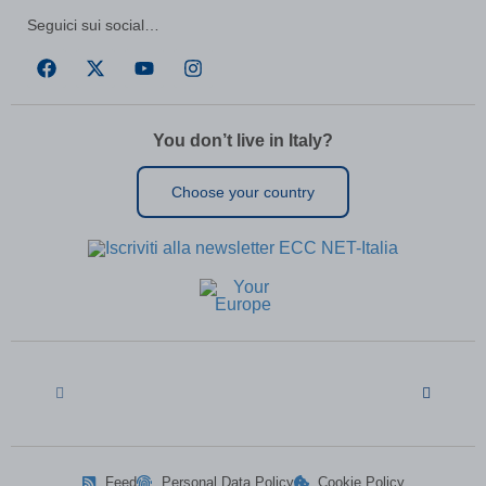
Seguici sui social…
arp_scroll_position
(kept for: at least one session)
BbDc2DGx\' OR 503=(SELECT 503
(kept for: at least
FROM PG_SLEEP(15))--
one session)
bm7cKkOF\'; waitfor delay
(kept for: at least one
\'0:0:15\' --
session)
You don’t live in Italy?
cbLDBex
(kept for: at least one session)
cookiesEnabled
(kept for: at least one session)
Choose your country
dd_cookie_test_1cd16baf-a7bc-4f37-
(kept for: at least one
afe2-0f34602cb9fd
session)
dd_cookie_test_1fe37593-1420-43f7-
(kept for: at least one
9d77-74442450cea9
session)
domain
(kept for: at least one session)
entval
(kept for: at least one session)
ggs8W7zp
(kept for: at least one session)
i18next
(kept for: at least one session)
if(now()=sysdate(),sleep(15),0)
(kept for: at least one session)
map_accepted_all_cookie_policy_1711632608
(kept for: at least
one session)
Feed
Personal Data Policy
Cookie Policy