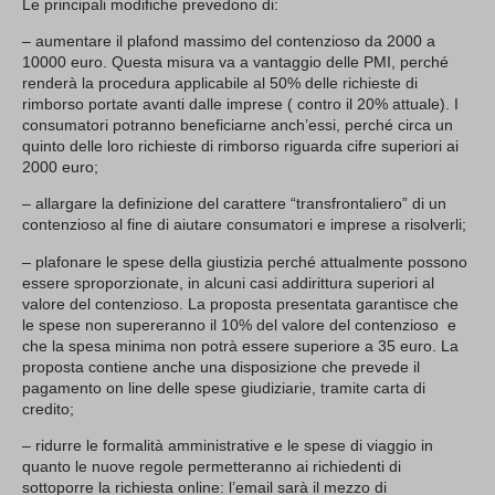
Le principali modifiche prevedono di:
– aumentare il plafond massimo del contenzioso da 2000 a
10000 euro. Questa misura va a vantaggio delle PMI, perché
renderà la procedura applicabile al 50% delle richieste di
rimborso portate avanti dalle imprese ( contro il 20% attuale). I
consumatori potranno beneficiarne anch’essi, perché circa un
quinto delle loro richieste di rimborso riguarda cifre superiori ai
2000 euro;
– allargare la definizione del carattere “transfrontaliero” di un
contenzioso al fine di aiutare consumatori e imprese a risolverli;
– plafonare le spese della giustizia perché attualmente possono
essere sproporzionate, in alcuni casi addirittura superiori al
valore del contenzioso. La proposta presentata garantisce che
le spese non supereranno il 10% del valore del contenzioso e
che la spesa minima non potrà essere superiore a 35 euro. La
proposta contiene anche una disposizione che prevede il
pagamento on line delle spese giudiziarie, tramite carta di
credito;
– ridurre le formalità amministrative e le spese di viaggio in
quanto le nuove regole permetteranno ai richiedenti di
sottoporre la richiesta online: l’email sarà il mezzo di