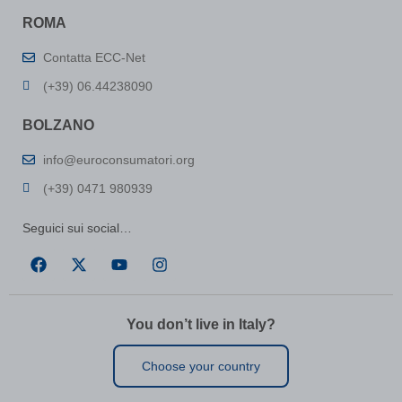
map_cookie_15__1711632608
(kept for: at least one session)
ROMA
map_cookie_15_1711632608
(kept for: at least one session)
map_cookie_42__1711632608
(kept for: at least one session)
Contatta ECC-Net
map_cookie_42_1711632608
(kept for: at least one session)
(+39) 06.44238090
MATOMO_SESSID\'||DBMS_PIPE.RECEIVE_MESSAGE(CHR(98)||CHR
BOLZANO
info@euroconsumatori.org
MicrosoftApplicationsTelemetryDeviceId
(kept for: at least one
(+39) 0471 980939
session)
MicrosoftApplicationsTelemetryFirstLaunchTime
(kept for: at
Seguici sui social…
least one
session)
perf_*
(kept for: at least one session)
ph_*_posthog
(kept for: at least one session)
SL_G_WPT_TO
(kept for: at least one session)
You don’t live in Italy?
SL_GWPT_Show_Hide_tmp
(kept for: at least one session)
Choose your country
SL_wptGlobTipTmp
(kept for: at least one session)
SLO_G_WPT_TO
(kept for: at least one session)