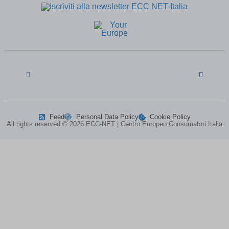
SLO_GWPT_Show_Hide_tmp
(kept for: at least one session)
SLO_wptGlobTipTmp
(kept for: at least one session)
ssm_au_c
(kept for: at least one session)
ssm_au_d
(kept for: at least one session)
TSVB_UID
(kept for: at least one session)
uaval
(kept for: at least one session)
UBT_VID
(kept for: at least one session)
VxRvBhWU\')) OR 549=(SELECT 549
(kept for: at least
FROM PG_SLEEP(15))--
one session)
Feed
Personal Data Policy
Cookie Policy
All rights reserved © 2026 ECC-NET | Centro Europeo Consumatori Italia
xxoo-tmp
(kept for: at least one session)
zenMode
(kept for: at least one session)
zero-chakra-ui-color-mode
(kept for: at least one session)
zrStorage
(kept for: at least one session)
-1 OR 2+707-707-1=0+0+0+1 --
-1 OR 2+890-890-1=0+0+0+1
-1; waitfor delay \'0:0:15\' --
-1); waitfor delay \'0:0:15\' --