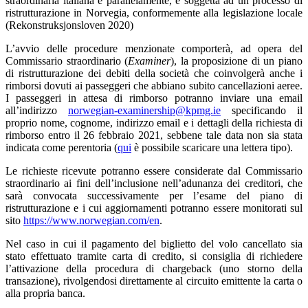
straordinaria italiana e parallelamente, è soggetta ad un processo di
ristrutturazione in Norvegia, conformemente alla legislazione locale
(Rekonstruksjonsloven 2020)
L’avvio delle procedure menzionate comporterà, ad opera del
Commissario straordinario (
Examiner
), la proposizione di un piano
di ristrutturazione dei debiti della società che coinvolgerà anche i
rimborsi dovuti ai passeggeri che abbiano subito cancellazioni aeree.
I passeggeri in attesa di rimborso potranno inviare una email
all’indirizzo
norwegian-examinership@kpmg.ie
specificando il
proprio nome, cognome, indirizzo email e i dettagli della richiesta di
rimborso entro il 26 febbraio 2021, sebbene tale data non sia stata
indicata come perentoria (
qui
è possibile scaricare una lettera tipo).
Le richieste ricevute potranno essere considerate dal Commissario
straordinario ai fini dell’inclusione nell’adunanza dei creditori, che
sarà convocata successivamente per l’esame del piano di
ristrutturazione e i cui aggiornamenti potranno essere monitorati sul
sito
https://www.norwegian.com/en
.
Nel caso in cui il pagamento del biglietto del volo cancellato sia
stato effettuato tramite carta di credito, si consiglia di richiedere
l’attivazione della procedura di chargeback (uno storno della
transazione), rivolgendosi direttamente al circuito emittente la carta o
alla propria banca.