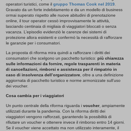
operatori turistici, come il
gruppo Thomas Cook nel 2019
.
Gravato da un forte indebitamento e da un modello di business
ormai superato rispetto alle nuove abitudini di prenotazione
online, il tour operator cessò improvvisamente le attività,
lasciando centinaia di migliaia di viaggiatori bloccati o senza
vacanza. L’episodio evidenziò le carenze dei sistemi di
protezione allora esistenti e confermò la necessità di rafforzare
le garanzie per i consumatori.
La proposta di riforma mira quindi a rafforzare i diritti dei
consumatori che scelgono un pacchetto turistico:
più chiarezza
sulle informazioni da fornire, regole trasparenti in materia
di cancellazioni, rimborsi e assistenza per il rimpatrio in
caso di insolvenza dell’organizzatore
, oltre a una definizione
aggiornata di pacchetto turistico e norme armonizzate sull’uso
dei voucher.
Cosa cambia per i viaggiatori
Un punto centrale della riforma riguarda i
voucher
, ampiamente
utilizzati durante la pandemia. Con la riforma diritti dei
viaggiatori vengono rafforzati, garantendo la possibilità di
rifiutare un voucher e ottenere invece il rimborso entro 14 giorni.
Se il voucher viene accettato ma non utilizzato interamente, il