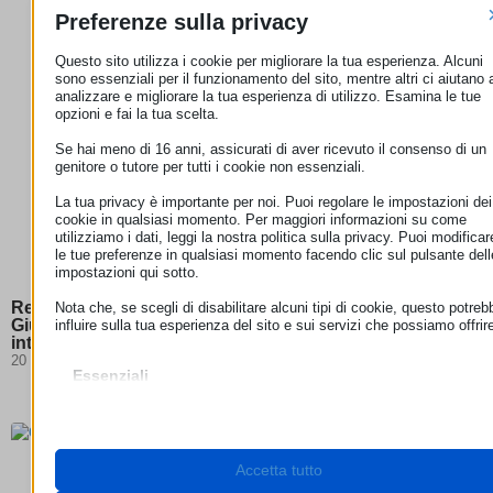
Preferenze sulla privacy
Questo sito utilizza i cookie per migliorare la tua esperienza. Alcuni
sono essenziali per il funzionamento del sito, mentre altri ci aiutano 
analizzare e migliorare la tua esperienza di utilizzo. Esamina le tue
opzioni e fai la tua scelta.
Se hai meno di 16 anni, assicurati di aver ricevuto il consenso di un
genitore o tutore per tutti i cookie non essenziali.
La tua privacy è importante per noi. Puoi regolare le impostazioni dei
cookie in qualsiasi momento. Per maggiori informazioni su come
utilizziamo i dati, leggi la nostra politica sulla privacy. Puoi modificar
le tue preferenze in qualsiasi momento facendo clic sul pulsante dell
impostazioni qui sotto.
Responsabilità degli hosting provider: la Corte di
Nota che, se scegli di disabilitare alcuni tipi di cookie, questo potreb
Giustizia chiarisce i confini della neutralità degli
influire sulla tua esperienza del sito e sui servizi che possiamo offrir
intermediari digitali
20 Luglio 2026
Essenziali
I cookie e i servizi essenziali abilitano le funzioni di base e sono
necessari per il corretto funzionamento del sito web. Questi cooki
e servizi non richiedono il consenso dell'utente secondo il GDPR.
Mostra dettagli
Accetta tutto
Necessari