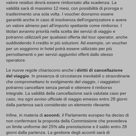
valore residuo dovrà essere rimborsato alla scadenza. La
validità sarà di massimo 12 mesi, con possibilità di proroga o
trasferimento una sola volta. I voucher dovranno essere
garantiti anche in caso di insolvenza dell’organizzatore e avere
un valore almeno pari all’importo spettante come rimborso. I
titolari avranno priorità nella scelta dei servizi di viaggio e
potranno utilizzarli per qualsiasi offerta del tour operator, anche
suddividendo il credito in più soluzioni. Ad esempio, un voucher
per un soggiorno in hotel potrà essere utilizzato per più
pernottamenti o per servizi aggiuntivi offerti dallo stesso
operatore.
Le nuove regole chiariscono anche i
diritti di cancellazione
del viaggio
. In presenza di circostanze inevitabili o straordinarie
che compromettano lo svolgimento del viaggio, i viaggiatori
potranno cancellare senza penali e ottenere il rimborso
integrale. La validità della cancellazione sarà valutata caso per
caso, ma ogni avviso ufficiale di viaggio emesso entro 28 giorni
dalla partenza sarà considerato un elemento rilevante.
Infine, in materia di
acconti
, il Parlamento europeo ha deciso di
non confermare la proposta della Commissione che prevedeva
un limite uniforme del 25% alla prenotazione e il saldo entro 28
giorni dalla partenza. La gestione degli acconti sarà di