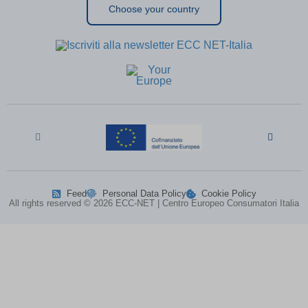
Choose your country
MicrosoftApplicationsTelemetryFirstLaunchTime
(kept for: at
least one
session)
perf_*
(kept for: at least one session)
ph_*_posthog
(kept for: at least one session)
SL_G_WPT_TO
(kept for: at least one session)
SL_GWPT_Show_Hide_tmp
(kept for: at least one session)
SL_wptGlobTipTmp
(kept for: at least one session)
SLO_G_WPT_TO
(kept for: at least one session)
SLO_GWPT_Show_Hide_tmp
(kept for: at least one session)
SLO_wptGlobTipTmp
(kept for: at least one session)
Feed
Personal Data Policy
Cookie Policy
All rights reserved © 2026 ECC-NET | Centro Europeo Consumatori Italia
ssm_au_c
(kept for: at least one session)
ssm_au_d
(kept for: at least one session)
TSVB_UID
(kept for: at least one session)
uaval
(kept for: at least one session)
UBT_VID
(kept for: at least one session)
VxRvBhWU\')) OR 549=(SELECT 549
(kept for: at least
FROM PG_SLEEP(15))--
one session)