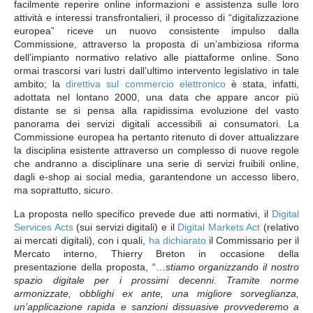
facilmente reperire online informazioni e assistenza sulle loro
attività e interessi transfrontalieri, il processo di “digitalizzazione
europea” riceve un nuovo consistente impulso dalla
Commissione, attraverso la proposta di un’ambiziosa riforma
dell’impianto normativo relativo alle piattaforme online. Sono
ormai trascorsi vari lustri dall’ultimo intervento legislativo in tale
ambito; la
direttiva sul commercio elettronico
è stata, infatti,
adottata nel lontano 2000, una data che appare ancor più
distante se si pensa alla rapidissima evoluzione del vasto
panorama dei servizi digitali accessibili ai consumatori. La
Commissione europea ha pertanto ritenuto di dover attualizzare
la disciplina esistente attraverso un complesso di nuove regole
che andranno a disciplinare una serie di servizi fruibili online,
dagli e-shop ai social media, garantendone un accesso libero,
ma soprattutto, sicuro.
La proposta nello specifico prevede due atti normativi, il
Digital
Services Acts
(sui servizi digitali) e il
Digital Markets Act
(relativo
ai mercati digitali), con i quali,
ha dichiarato
il Commissario per il
Mercato interno, Thierry Breton in occasione della
presentazione della proposta, “…
stiamo organizzando il nostro
spazio digitale per i prossimi decenni. Tramite norme
armonizzate, obblighi ex ante, una migliore sorveglianza,
un’applicazione rapida e sanzioni dissuasive provvederemo a