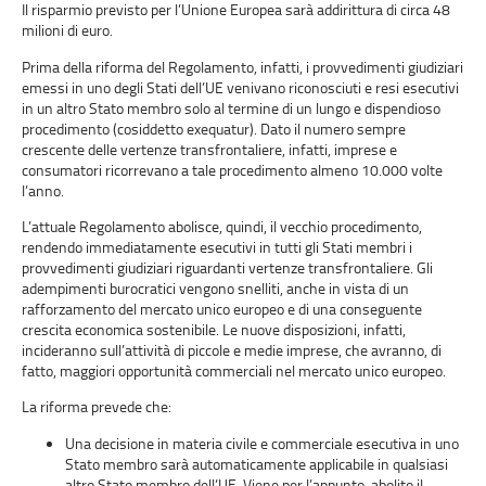
Il risparmio previsto per l’Unione Europea sarà addirittura di circa 48
milioni di euro.
Prima della riforma del Regolamento, infatti, i provvedimenti giudiziari
emessi in uno degli Stati dell’UE venivano riconosciuti e resi esecutivi
in un altro Stato membro solo al termine di un lungo e dispendioso
procedimento (cosiddetto exequatur). Dato il numero sempre
crescente delle vertenze transfrontaliere, infatti, imprese e
consumatori ricorrevano a tale procedimento almeno 10.000 volte
l’anno.
L’attuale Regolamento abolisce, quindi, il vecchio procedimento,
rendendo immediatamente esecutivi in tutti gli Stati membri i
provvedimenti giudiziari riguardanti vertenze transfrontaliere. Gli
adempimenti burocratici vengono snelliti, anche in vista di un
rafforzamento del mercato unico europeo e di una conseguente
crescita economica sostenibile. Le nuove disposizioni, infatti,
incideranno sull’attività di piccole e medie imprese, che avranno, di
fatto, maggiori opportunità commerciali nel mercato unico europeo.
La riforma prevede che:
Una decisione in materia civile e commerciale esecutiva in uno
Stato membro sarà automaticamente applicabile in qualsiasi
altro Stato membro dell’UE. Viene,per l’appunto, abolito il