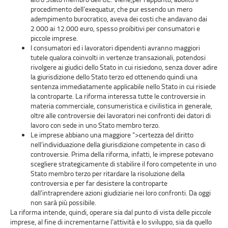
procedimento dell’exequatur, che pur essendo un mero
adempimento burocratico, aveva dei costi che andavano dai
2 000 ai 12.000 euro, spesso proibitivi per consumatori e
piccole imprese.
I consumatori ed i lavoratori dipendenti avranno maggiori
tutele qualora coinvolti in vertenze transazionali, potendosi
rivolgere ai giudici dello Stato in cui risiedono, senza dover adire
la giurisdizione dello Stato terzo ed ottenendo quindi una
sentenza immediatamente applicabile nello Stato in cui risiede
la controparte. La riforma interessa tutte le controversie in
materia commerciale, consumeristica e civilistica in generale,
oltre alle controversie dei lavoratori nei confronti dei datori di
lavoro con sede in uno Stato membro terzo.
Le imprese abbiano una maggiore
“>certezza del diritto
nell’individuazione della giurisdizione competente in caso di
controversie.
Prima della riforma, infatti, le imprese potevano
scegliere strategicamente di stabilire il foro competente in uno
Stato membro terzo per ritardare la risoluzione della
controversia e per far desistere la controparte
dall’intraprendere azioni giudiziarie nei loro confronti. Da oggi
non sarà più possibile.
La riforma intende, quindi, operare sia dal punto di vista delle piccole
imprese, al fine di incrementarne l’attività e lo sviluppo, sia da quello