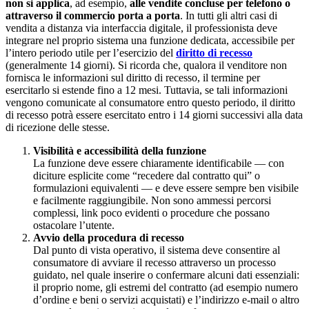
non si applica
, ad esempio,
alle vendite concluse per telefono o
attraverso il commercio porta a porta
. In tutti gli altri casi di
vendita a distanza via interfaccia digitale, il professionista deve
integrare nel proprio sistema una funzione dedicata, accessibile per
l’intero periodo utile per l’esercizio del
diritto di recesso
(generalmente 14 giorni). Si ricorda che, qualora il venditore non
fornisca le informazioni sul diritto di recesso, il termine per
esercitarlo si estende fino a 12 mesi. Tuttavia, se tali informazioni
vengono comunicate al consumatore entro questo periodo, il diritto
di recesso potrà essere esercitato entro i 14 giorni successivi alla data
di ricezione delle stesse.
Visibilità e accessibilità della funzione
La funzione deve essere chiaramente identificabile — con
diciture esplicite come “recedere dal contratto qui” o
formulazioni equivalenti — e deve essere sempre ben visibile
e facilmente raggiungibile. Non sono ammessi percorsi
complessi, link poco evidenti o procedure che possano
ostacolare l’utente.
Avvio della procedura di recesso
Dal punto di vista operativo, il sistema deve consentire al
consumatore di avviare il recesso attraverso un processo
guidato, nel quale inserire o confermare alcuni dati essenziali:
il proprio nome, gli estremi del contratto (ad esempio numero
d’ordine e beni o servizi acquistati) e l’indirizzo e-mail o altro