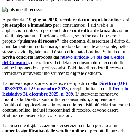
A partire dal
19 giugno 2026
,
recedere da un acquisto online
sarà
più
semplice e immediato
per i consumatori. I siti web e le
applicazioni utilizzati per concludere
contratti a distanza
dovranno
infatti integrare una funzione dedicata, sotto forma di un vero e
proprio
“pulsante di recesso”
, che consenta di esercitare il diritto di
annullamento in modo chiaro, diretto e facilmente accessibile, nello
stesso spazio digitale in cui è stato effettuato l’ordine. Si tratta di una
novità concreta
introdotta dal
nuovo articolo 54-bis del Codice
del Consumo,
che rafforza la tutela dei consumatori nei contratti
online imponendo ai professionisti l’obbligo di rendere il recesso
immediato attraverso uno strumento digitale dedicato.
La nuova disposizione si inserisce nel quadro della
Direttiva (UE)
2023/2673 del 22 novembre 2023
, recepita in Italia con il
Decreto
legislativo 31 dicembre 2025, n. 209
. L’intervento normativo
modifica la Direttiva sui diritti dei consumatori, ampliandone
l’ambito di applicazione e introducendo requisiti più chiari su come i
contratti online, inclusi i meccanismi di recesso, devono essere
strutturati e presentati ai consumatori.
La crescente digitalizzazione dei servizi ha infatti portato a un
a
umento significativo delle vendite online
di prodotti finanziari,