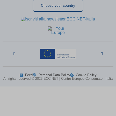
bm7cKkOF\'; waitfor delay
(kept for: at least one
Choose your country
\'0:0:15\' --
session)
cbLDBex
(kept for: at least one session)
cookiesEnabled
(kept for: at least one session)
dd_cookie_test_1cd16baf-a7bc-4f37-
(kept for: at least one
afe2-0f34602cb9fd
session)
dd_cookie_test_1fe37593-1420-43f7-
(kept for: at least one
9d77-74442450cea9
session)
domain
(kept for: at least one session)
entval
(kept for: at least one session)
ggs8W7zp
(kept for: at least one session)
i18next
(kept for: at least one session)
Feed
Personal Data Policy
Cookie Policy
if(now()=sysdate(),sleep(15),0)
(kept for: at least one session)
All rights reserved © 2026 ECC-NET | Centro Europeo Consumatori Italia
map_accepted_all_cookie_policy_1711632608
(kept for: at least
one session)
map_cookie_15__1711632608
(kept for: at least one session)
map_cookie_15_1711632608
(kept for: at least one session)
map_cookie_42__1711632608
(kept for: at least one session)