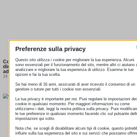
Preferenze sulla privacy
Questo sito utilizza i cookie per migliorare la tua esperienza. Alcuni
Corte di giustizia UE: per gli abbonamenti streaming il
sono essenziali per il funzionamento del sito, mentre altri ci aiutano 
diritto di recesso non può essere escluso se l’offerta si
analizzare e migliorare la tua esperienza di utilizzo. Esamina le tue
adatta al comportamento dell’utente
opzioni e fai la tua scelta.
14 Luglio 2026
Se hai meno di 16 anni, assicurati di aver ricevuto il consenso di un
genitore o tutore per tutti i cookie non essenziali.
La tua privacy è importante per noi. Puoi regolare le impostazioni dei
cookie in qualsiasi momento. Per maggiori informazioni su come
utilizziamo i dati, leggi la nostra politica sulla privacy. Puoi modificar
le tue preferenze in qualsiasi momento facendo clic sul pulsante dell
impostazioni qui sotto.
Nota che, se scegli di disabilitare alcuni tipi di cookie, questo potreb
influire sulla tua esperienza del sito e sui servizi che possiamo offrir