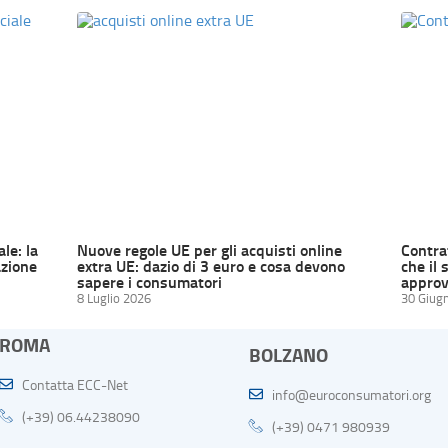
ale: la
Nuove regole UE per gli acquisti online
Contrat
zione
extra UE: dazio di 3 euro e cosa devono
che il 
sapere i consumatori
approv
8 Luglio 2026
30 Giug
ROMA
BOLZANO
Contatta ECC-Net
info@euroconsumatori.org
(+39) 06.44238090
(+39) 0471 980939