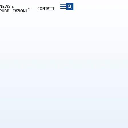
NEWS E
CONTATTI
PUBBLICAZIONI
 INFORMAZIONI PER I CONSUMATORI PER ARGOMENTO
Acquisto beni e
ADR e soluzioni del
Turismo
servizi
contenzioso
mazioni di viaggio
ADR
Contratti conclusi a
distanza e nei locali
commerciali
etti turistici
Azioni rappresentative
Garanzia legale di
conformità
iproprietà
Procedimento europeo
per le controversie di
Diritto di recesso
modesta entità
ggio
Sicurezza dei prodotti
Procedimento europeo
d’ingiunzione di
pagamento
Pratiche commerciali
scorrette e clausole
vessatorie