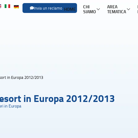
CHI
AREA
Invia un reclamo
HOME
SIAMO
TEMATICA
SFOGLIA LE
Trasporti
Trasporto aereo
Infor
Trasporto ferroviario
Pacch
Trasporto in pullman
Mult
esort in Europa 2012/2013
Trasporto via mare
Nole
Resort in Europa 2012/2013
ri in Europa