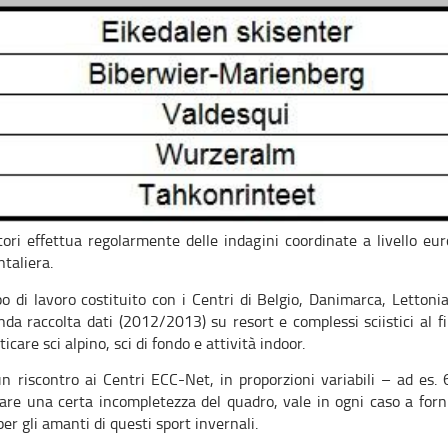
i effettua regolarmente delle indagini coordinate a livello euro
taliera.
po di lavoro costituito con i Centri di Belgio, Danimarca, Letton
da raccolta dati (2012/2013) su resort e complessi sciistici al fi
icare sci alpino, sci di fondo e attività indoor.
 riscontro ai Centri ECC-Net, in proporzioni variabili – ad es. 
re una certa incompletezza del quadro, vale in ogni caso a forni
per gli amanti di questi sport invernali.