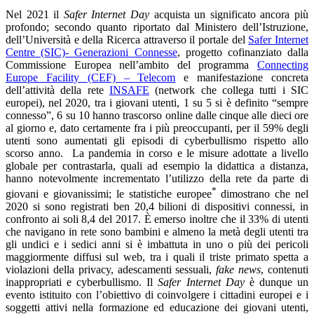
Nel 2021 il
Safer Internet Day
acquista un significato ancora più
profondo; secondo quanto riportato dal Ministero dell’Istruzione,
dell’Università e della Ricerca attraverso il portale del
Safer Internet
Centre (SIC)- Generazioni Connesse
, progetto cofinanziato dalla
Commissione Europea nell’ambito del programma
Connecting
Europe Facility (CEF) – Telecom
e manifestazione concreta
dell’attività della rete
INSAFE
(network che collega tutti i SIC
europei), nel 2020, tra i giovani utenti, 1 su 5 si è definito “sempre
connesso”, 6 su 10 hanno trascorso online dalle cinque alle dieci ore
al giorno e, dato certamente fra i più preoccupanti, per il 59% degli
utenti sono aumentati gli episodi di cyberbullismo rispetto allo
scorso anno. La pandemia in corso e le misure adottate a livello
globale per contrastarla, quali ad esempio la didattica a distanza,
hanno notevolmente incrementato l’utilizzo della rete da parte di
*
giovani e giovanissimi; le statistiche europee
dimostrano che nel
2020 si sono registrati ben 20,4 bilioni di dispositivi connessi, in
confronto ai soli 8,4 del 2017. È emerso inoltre che il 33% di utenti
che navigano in rete sono bambini e almeno la metà degli utenti tra
gli undici e i sedici anni si è imbattuta in uno o più dei pericoli
maggiormente diffusi sul web, tra i quali il triste primato spetta a
violazioni della privacy, adescamenti sessuali,
fake news
, contenuti
inappropriati e cyberbullismo. Il
Safer Internet Day
è dunque un
evento istituito con l’obiettivo di coinvolgere i cittadini europei e i
soggetti attivi nella formazione ed educazione dei giovani utenti,