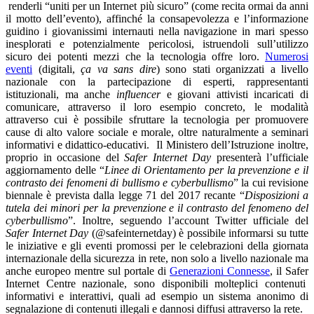
renderli “uniti per un Internet più sicuro” (come recita ormai da anni
il motto dell’evento), affinché la consapevolezza e l’informazione
guidino i giovanissimi internauti nella navigazione in mari spesso
inesplorati e potenzialmente pericolosi, istruendoli sull’utilizzo
sicuro dei potenti mezzi che la tecnologia offre loro.
Numerosi
eventi
(digitali,
ça va sans dire
) sono stati organizzati a livello
nazionale con la partecipazione di esperti, rappresentanti
istituzionali, ma anche
influencer
e giovani attivisti incaricati di
comunicare, attraverso il loro esempio concreto, le modalità
attraverso cui è possibile sfruttare la tecnologia per promuovere
cause di alto valore sociale e morale, oltre naturalmente a seminari
informativi e didattico-educativi. Il Ministero dell’Istruzione inoltre,
proprio in occasione del
Safer Internet Day
presenterà l’ufficiale
aggiornamento delle “
Linee di Orientamento per la prevenzione e il
contrasto dei fenomeni di bullismo e cyberbullismo
” la cui revisione
biennale è prevista dalla legge 71 del 2017 recante “
Disposizioni a
tutela dei minori per la prevenzione e il contrasto del fenomeno del
cyberbullismo
”. Inoltre, seguendo l’account Twitter ufficiale del
Safer Internet Day
(@safeinternetday) è possibile informarsi su tutte
le iniziative e gli eventi promossi per le celebrazioni della giornata
internazionale della sicurezza in rete, non solo a livello nazionale ma
anche europeo mentre sul portale di
Generazioni Connesse
, il Safer
Internet Centre nazionale, sono disponibili molteplici contenuti
informativi e interattivi, quali ad esempio un sistema anonimo di
segnalazione di contenuti illegali e dannosi diffusi attraverso la rete.