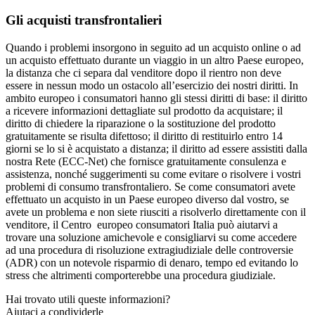
Gli acquisti transfrontalieri
Quando i problemi insorgono in seguito ad un acquisto online o ad
un acquisto effettuato durante un viaggio in un altro Paese europeo,
la distanza che ci separa dal venditore dopo il rientro non deve
essere in nessun modo un ostacolo all’esercizio dei nostri diritti. In
ambito europeo i consumatori hanno gli stessi diritti di base: il diritto
a ricevere informazioni dettagliate sul prodotto da acquistare; il
diritto di chiedere la riparazione o la sostituzione del prodotto
gratuitamente se risulta difettoso; il diritto di restituirlo entro 14
giorni se lo si è acquistato a distanza; il diritto ad essere assistiti dalla
nostra Rete (ECC-Net) che fornisce gratuitamente consulenza e
assistenza, nonché suggerimenti su come evitare o risolvere i vostri
problemi di consumo transfrontaliero. Se come consumatori avete
effettuato un acquisto in un Paese europeo diverso dal vostro, se
avete un problema e non siete riusciti a risolverlo direttamente con il
venditore, il Centro europeo consumatori Italia può aiutarvi a
trovare una soluzione amichevole e consigliarvi su come accedere
ad una procedura di risoluzione extragiudiziale delle controversie
(ADR) con un notevole risparmio di denaro, tempo ed evitando lo
stress che altrimenti comporterebbe una procedura giudiziale.
Hai trovato utili queste informazioni?
Aiutaci a condividerle