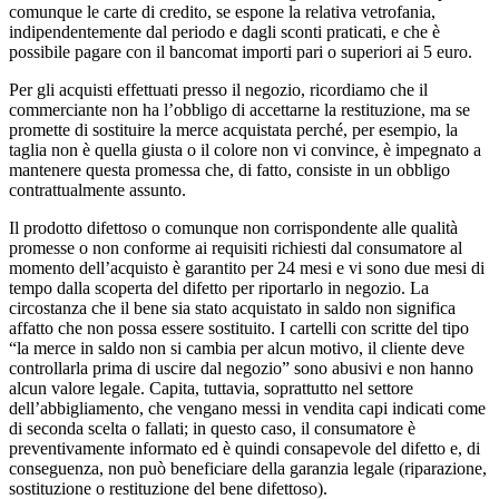
comunque le carte di credito, se espone la relativa vetrofania,
indipendentemente dal periodo e dagli sconti praticati, e che è
possibile pagare con il bancomat importi pari o superiori ai 5 euro.
Per gli acquisti effettuati presso il negozio, ricordiamo che il
commerciante non ha l’obbligo di accettarne la restituzione, ma se
promette di sostituire la merce acquistata perché, per esempio, la
taglia non è quella giusta o il colore non vi convince, è impegnato a
mantenere questa promessa che, di fatto, consiste in un obbligo
contrattualmente assunto.
Il prodotto difettoso o comunque non corrispondente alle qualità
promesse o non conforme ai requisiti richiesti dal consumatore al
momento dell’acquisto è garantito per 24 mesi e vi sono due mesi di
tempo dalla scoperta del difetto per riportarlo in negozio. La
circostanza che il bene sia stato acquistato in saldo non significa
affatto che non possa essere sostituito. I cartelli con scritte del tipo
“la merce in saldo non si cambia per alcun motivo, il cliente deve
controllarla prima di uscire dal negozio” sono abusivi e non hanno
alcun valore legale. Capita, tuttavia, soprattutto nel settore
dell’abbigliamento, che vengano messi in vendita capi indicati come
di seconda scelta o fallati; in questo caso, il consumatore è
preventivamente informato ed è quindi consapevole del difetto e, di
conseguenza, non può beneficiare della garanzia legale (riparazione,
sostituzione o restituzione del bene difettoso).