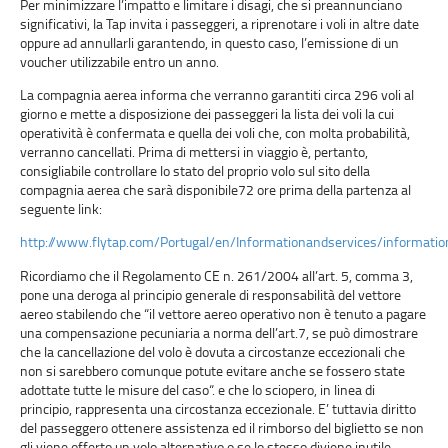
Per minimizzare l’impatto e limitare i disagi, che si preannunciano
significativi, la Tap invita i passeggeri, a riprenotare i voli in altre date
oppure ad annullarli garantendo, in questo caso, l’emissione di un
voucher utilizzabile entro un anno.
La compagnia aerea informa che verranno garantiti circa 296 voli al
giorno e mette a disposizione dei passeggeri la lista dei voli la cui
operatività è confermata e quella dei voli che, con molta probabilità,
verranno cancellati. Prima di mettersi in viaggio è, pertanto,
consigliabile controllare lo stato del proprio volo sul sito della
compagnia aerea che sarà disponibile72 ore prima della partenza al
seguente link:
http://www.flytap.com/Portugal/en/Informationandservices/informatio
Ricordiamo che il Regolamento CE n. 261/2004 all’art. 5, comma 3,
pone una deroga al principio generale di responsabilità del vettore
aereo stabilendo che “il vettore aereo operativo non è tenuto a pagare
una compensazione pecuniaria a norma dell’art.7, se può dimostrare
che la cancellazione del volo è dovuta a circostanze eccezionali che
non si sarebbero comunque potute evitare anche se fossero state
adottate tutte le misure del caso“. e che lo sciopero, in linea di
principio, rappresenta una circostanza eccezionale. E’ tuttavia diritto
del passeggero ottenere assistenza ed il rimborso del biglietto se non
gli viene offerto un volo alternativo o se lo stesso diviene inutile