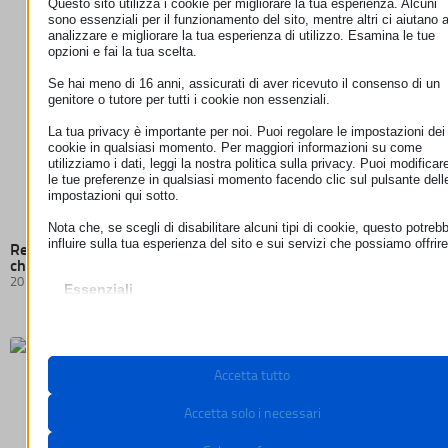
Questo sito utilizza i cookie per migliorare la tua esperienza. Alcuni
sono essenziali per il funzionamento del sito, mentre altri ci aiutano 
analizzare e migliorare la tua esperienza di utilizzo. Esamina le tue
opzioni e fai la tua scelta.
Se hai meno di 16 anni, assicurati di aver ricevuto il consenso di un
genitore o tutore per tutti i cookie non essenziali.
La tua privacy è importante per noi. Puoi regolare le impostazioni dei
cookie in qualsiasi momento. Per maggiori informazioni su come
utilizziamo i dati, leggi la nostra politica sulla privacy. Puoi modificar
le tue preferenze in qualsiasi momento facendo clic sul pulsante dell
impostazioni qui sotto.
Nota che, se scegli di disabilitare alcuni tipi di cookie, questo potreb
influire sulla tua esperienza del sito e sui servizi che possiamo offrire
Responsabilità degli hosting provider: la Corte di Giustizia
chiarisce i confini della neutralità degli intermediari digitali
20 Luglio 2026
Essenziali
I cookie e i servizi essenziali abilitano le funzioni di base e sono
necessari per il corretto funzionamento del sito web. Questi cooki
e servizi non richiedono il consenso dell'utente secondo il GDPR.
Mostra dettagli
Accetta tutto
Necessari
Questi cookie e servizi sono necessari per il corretto
__stripe_mid
Accetta solo i necessari
funzionamento del sito web, ma il loro utilizzo richiede il consenso
dell'utente. Questo può includere, ma non è limitato a: gateway di
__stripe_sid
pagamento, servizi captcha, servizi di prenotazione integrati.