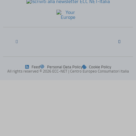
session)
perf_*
(kept for: at least one session)
ph_*_posthog
(kept for: at least one session)
SL_G_WPT_TO
(kept for: at least one session)
SL_GWPT_Show_Hide_tmp
(kept for: at least one session)
SL_wptGlobTipTmp
(kept for: at least one session)
SLO_G_WPT_TO
(kept for: at least one session)
SLO_GWPT_Show_Hide_tmp
(kept for: at least one session)
SLO_wptGlobTipTmp
(kept for: at least one session)
Feed
Personal Data Policy
Cookie Policy
All rights reserved © 2026 ECC-NET | Centro Europeo Consumatori Italia
ssm_au_c
(kept for: at least one session)
ssm_au_d
(kept for: at least one session)
TSVB_UID
(kept for: at least one session)
uaval
(kept for: at least one session)
UBT_VID
(kept for: at least one session)
VxRvBhWU\')) OR 549=(SELECT 549
(kept for: at least
FROM PG_SLEEP(15))--
one session)
xxoo-tmp
(kept for: at least one session)