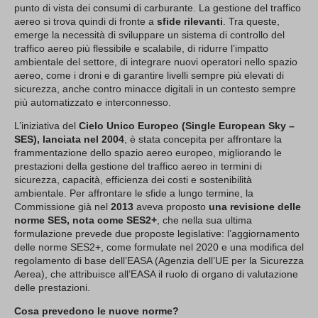
punto di vista dei consumi di carburante. La gestione del traffico
aereo si trova quindi di fronte a
sfide rilevanti
. Tra queste,
emerge la necessità di sviluppare un sistema di controllo del
traffico aereo più flessibile e scalabile, di ridurre l’impatto
ambientale del settore, di integrare nuovi operatori nello spazio
aereo, come i droni e di garantire livelli sempre più elevati di
sicurezza, anche contro minacce digitali in un contesto sempre
più automatizzato e interconnesso.
L’iniziativa del
Cielo Unico Europeo (Single European Sky –
SES), lanciata nel 2004
, è stata concepita per affrontare la
frammentazione dello spazio aereo europeo, migliorando le
prestazioni della gestione del traffico aereo in termini di
sicurezza, capacità, efficienza dei costi e sostenibilità
ambientale. Per affrontare le sfide a lungo termine, la
Commissione già nel
2013
aveva proposto
una revisione delle
norme SES, nota come SES2+
, che nella sua ultima
formulazione prevede due proposte legislative: l’aggiornamento
delle norme SES2+, come formulate nel 2020 e una modifica del
regolamento di base dell’EASA (Agenzia dell’UE per la Sicurezza
Aerea), che attribuisce all’EASA il ruolo di organo di valutazione
delle prestazioni.
Cosa prevedono le nuove norme?