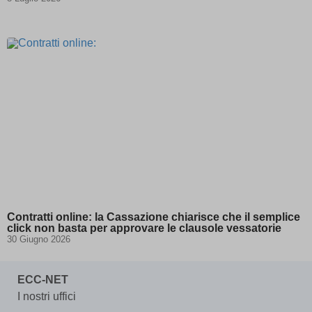
arp_scroll_position
(kept for: at least one session)
BbDc2DGx\' OR 503=(SELECT 503
(kept for: at least
FROM PG_SLEEP(15))--
one session)
bm7cKkOF\'; waitfor delay
(kept for: at least one
\'0:0:15\' --
session)
cbLDBex
(kept for: at least one session)
cookiesEnabled
(kept for: at least one session)
dd_cookie_test_1cd16baf-a7bc-4f37-
(kept for: at least one
afe2-0f34602cb9fd
session)
dd_cookie_test_1fe37593-1420-43f7-
(kept for: at least one
9d77-74442450cea9
session)
domain
(kept for: at least one session)
entval
(kept for: at least one session)
Contratti online: la Cassazione chiarisce che il semplice
ggs8W7zp
(kept for: at least one session)
click non basta per approvare le clausole vessatorie
30 Giugno 2026
i18next
(kept for: at least one session)
if(now()=sysdate(),sleep(15),0)
(kept for: at least one session)
ECC-NET
map_accepted_all_cookie_policy_1711632608
(kept for: at least
one session)
I nostri uffici