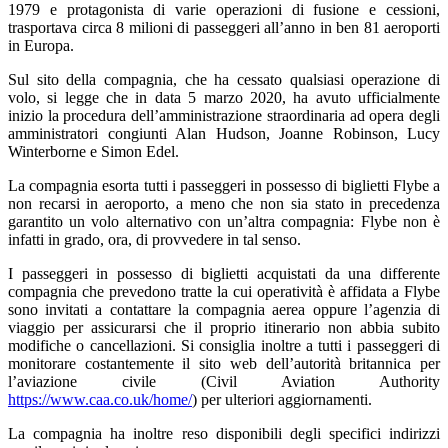
1979 e protagonista di varie operazioni di fusione e cessioni,
trasportava circa 8 milioni di passeggeri all’anno in ben 81 aeroporti
in Europa.
Sul sito della compagnia, che ha cessato qualsiasi operazione di
volo, si legge che in data 5 marzo 2020, ha avuto ufficialmente
inizio la procedura dell’amministrazione straordinaria ad opera degli
amministratori congiunti Alan Hudson, Joanne Robinson, Lucy
Winterborne e Simon Edel.
La compagnia esorta tutti i passeggeri in possesso di biglietti Flybe a
non recarsi in aeroporto, a meno che non sia stato in precedenza
garantito un volo alternativo con un’altra compagnia: Flybe non è
infatti in grado, ora, di provvedere in tal senso.
I passeggeri in possesso di biglietti acquistati da una differente
compagnia che prevedono tratte la cui operatività è affidata a Flybe
sono invitati a contattare la compagnia aerea oppure l’agenzia di
viaggio per assicurarsi che il proprio itinerario non abbia subito
modifiche o cancellazioni. Si consiglia inoltre a tutti i passeggeri di
monitorare costantemente il sito web dell’autorità britannica per
l’aviazione civile (Civil Aviation Authority
https://www.caa.co.uk/home/
) per ulteriori aggiornamenti.
La compagnia ha inoltre reso disponibili degli specifici indirizzi