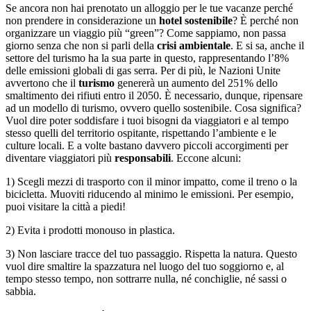
Se ancora non hai prenotato un alloggio per le tue vacanze perché
non prendere in considerazione un
hotel sostenibile
? È perché non
organizzare un viaggio più “green”? Come sappiamo, non passa
giorno senza che non si parli della
crisi ambientale
. E si sa, anche il
settore del turismo ha la sua parte in questo, rappresentando l’8%
delle emissioni globali di gas serra. Per di più, le Nazioni Unite
avvertono che il
turismo
genererà un aumento del 251% dello
smaltimento dei rifiuti entro il 2050. È necessario, dunque, ripensare
ad un modello di turismo, ovvero quello sostenibile. Cosa significa?
Vuol dire poter soddisfare i tuoi bisogni da viaggiatori e al tempo
stesso quelli del territorio ospitante, rispettando l’ambiente e le
culture locali. E a volte bastano davvero piccoli accorgimenti per
diventare viaggiatori più
responsabili
. Eccone alcuni:
1) Scegli mezzi di trasporto con il minor impatto, come il treno o la
bicicletta. Muoviti riducendo al minimo le emissioni. Per esempio,
puoi visitare la città a piedi!
2) Evita i prodotti monouso in plastica.
3) Non lasciare tracce del tuo passaggio. Rispetta la natura. Questo
vuol dire smaltire la spazzatura nel luogo del tuo soggiorno e, al
tempo stesso tempo, non sottrarre nulla, né conchiglie, né sassi o
sabbia.