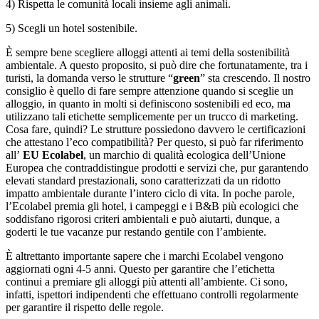
4) Rispetta le comunità locali insieme agli animali.
5) Scegli un hotel sostenibile.
È sempre bene scegliere alloggi attenti ai temi della sostenibilità
ambientale. A questo proposito, si può dire che fortunatamente, tra i
turisti, la domanda verso le strutture “
green
” sta crescendo. Il nostro
consiglio è quello di fare sempre attenzione quando si sceglie un
alloggio, in quanto in molti si definiscono sostenibili ed eco, ma
utilizzano tali etichette semplicemente per un trucco di marketing.
Cosa fare, quindi? Le strutture possiedono davvero le certificazioni
che attestano l’eco compatibilità? Per questo, si può far riferimento
all’
EU Ecolabel
, un marchio di qualità ecologica dell’Unione
Europea che contraddistingue prodotti e servizi che, pur garantendo
elevati standard prestazionali, sono caratterizzati da un ridotto
impatto ambientale durante l’intero ciclo di vita. In poche parole,
l’Ecolabel premia gli hotel, i campeggi e i B&B più ecologici che
soddisfano rigorosi criteri ambientali e può aiutarti, dunque, a
goderti le tue vacanze pur restando gentile con l’ambiente.
È altrettanto importante sapere che i marchi Ecolabel vengono
aggiornati ogni 4-5 anni. Questo per garantire che l’etichetta
continui a premiare gli alloggi più attenti all’ambiente. Ci sono,
infatti, ispettori indipendenti che effettuano controlli regolarmente
per garantire il rispetto delle regole.