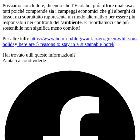
Possiamo concludere, dicendo che l’Ecolabel può offrire qualcosa a
tutti poiché comprende sia i campeggi economici che gli alberghi di
lusso, ma soprattutto rappresenta un modo alternativo per essere più
responsabili nei confronti dell’
ambiente
. E ricordiamoci che più
sostenibile non significa meno comfort!
Per altre info:
https://www.beuc.eu/blog/want-to-go-green-while-on-
holiday-here-are-5-reasons-to-stay-in-a-sustainable-hotel/
Hai trovato utili queste informazioni?
Aiutaci a condividerle