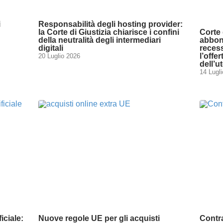
i
Responsabilità degli hosting provider:
la Corte di Giustizia chiarisce i confini
Corte 
della neutralità degli intermediari
abbona
digitali
reces
l’offe
20 Luglio 2026
dell’u
14 Lugl
iciale:
Nuove regole UE per gli acquisti
Contra