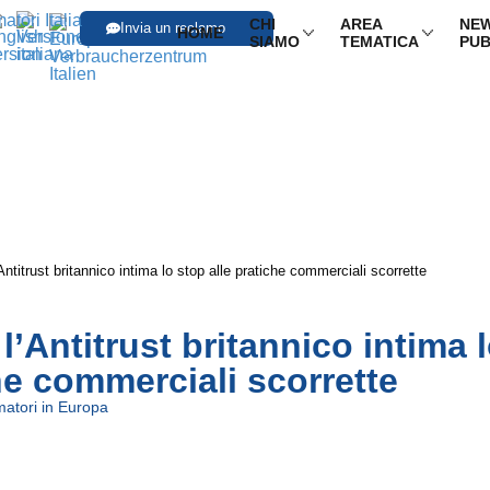
CHI
AREA
NEW
Invia un reclamo
HOME
SIAMO
TEMATICA
PUB
ntitrust britannico intima lo stop alle pratiche commerciali scorrette
’Antitrust britannico intima 
he commerciali scorrette
atori in Europa