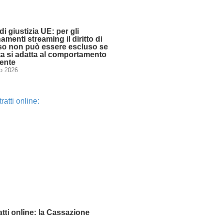
di giustizia UE: per gli
menti streaming il diritto di
so non può essere escluso se
rta si adatta al comportamento
tente
io 2026
tti online: la Cassazione