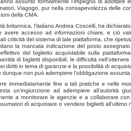
hanno assunto formalmente l’impegno di adottare l
nsumatori, Viagogo, pur nella consapevolezza delle c
zioni della CMA.
ità britannica, l’italiano Andrea Coscelli, ha dichiarat
 avere accesso ad informazioni chiare, e ciò val
i criticità del sistema di tale piattaforma, che ripe
ardano la mancata indicazione del posto assegnato
effettivo del biglietto acquistabile sulla piattaforma
uantità di biglietti disponibili, le difficoltà nell’otte
ei diritti in tema di garanzie e la possibilità di acquist
 e dunque non può adempiere l’obbligazione assunta
e immediatamente fine a tali pratiche e nelle mor
sta un’ingiunzione ad adempiere all’autorità giudizi
ente a monitorare le agenzie e a collaborare con l
nsumatori di acquistare o vendere biglietti all’ultimo