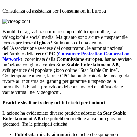
Consulenza ed assistenza per i consumatori in Europa
Bambini e ragazzi trascorrono sempre più tempo online, tra
videogiochi e social media. Ma quanto sono sicure e trasparentile
loro
esperienze di gioco
? Su impulso di una denuncia
dell’Associazione svedese dei consumatori, le autorità nazionali
nell’ambito della
rete CPC (
Consumer Protection Cooperation
Network
)
, coordinata dalla
Commissione europea
, hanno avviato
un’azione congiunta contro
Star Stable Entertainment AB
,
sviluppatrice del popolare gioco online “Star Stable Online”.
Contemporaneamente, la rete CPC ha pubblicato delle linee guida
rivolte all’industria del gaming per garantire il rispetto della
normativa UE sulla protezione dei consumatori e sull’uso delle
valute virtuali nei videogiochi.
Pratiche sleali nei videogiochi: i rischi per i minori
L’azione ha evidenziato diverse pratiche adottate da
Star Stable
Entertainment AB
che potrebbero mettere a rischio i giovani
giocatori. Tra le principali criticità:
Pubblicità mirate ai minori
: tecniche che spingono i