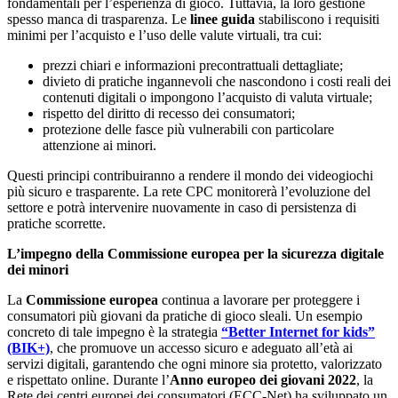
fondamentali per l’esperienza di gioco. Tuttavia, la loro gestione
spesso manca di trasparenza. Le
linee guida
stabiliscono i requisiti
minimi per l’acquisto e l’uso delle valute virtuali, tra cui:
prezzi chiari e informazioni precontrattuali dettagliate;
divieto di pratiche ingannevoli che nascondono i costi reali dei
contenuti digitali o impongono l’acquisto di valuta virtuale;
rispetto del diritto di recesso dei consumatori;
protezione delle fasce più vulnerabili con particolare
attenzione ai minori.
Questi principi contribuiranno a rendere il mondo dei videogiochi
più sicuro e trasparente. La rete CPC monitorerà l’evoluzione del
settore e potrà intervenire nuovamente in caso di persistenza di
pratiche scorrette.
L’impegno della Commissione europea per la sicurezza digitale
dei minori
La
Commissione europea
continua a lavorare per proteggere i
consumatori più giovani da pratiche di gioco sleali. Un esempio
concreto di tale impegno è la strategia
“Better Internet for kids”
(BIK+)
, che promuove un accesso sicuro e adeguato all’età ai
servizi digitali, garantendo che ogni minore sia protetto, valorizzato
e rispettato online. Durante l’
Anno europeo dei giovani 2022
, la
Rete dei centri europei dei consumatori (ECC-Net) ha sviluppato un