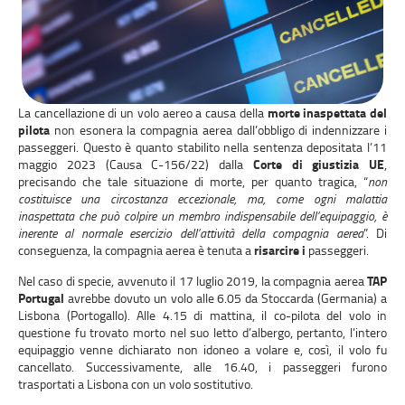
La cancellazione di un volo aereo a causa della
morte inaspettata del
pilota
non esonera la compagnia aerea dall’obbligo di indennizzare i
passeggeri. Questo è quanto stabilito nella sentenza depositata l’11
maggio 2023 (Causa C-156/22) dalla
Corte di giustizia UE
,
precisando che tale situazione di morte, per quanto tragica, “
non
costituisce una circostanza eccezionale, ma, come ogni malattia
inaspettata che può colpire un membro indispensabile dell’equipaggio, è
inerente al normale esercizio dell’attività della compagnia aerea
”. Di
conseguenza, la compagnia aerea è tenuta a
risarcire i
passeggeri.
Nel caso di specie, avvenuto il 17 luglio 2019, la compagnia aerea
TAP
Portugal
avrebbe dovuto un volo alle 6.05 da Stoccarda (Germania) a
Lisbona (Portogallo). Alle 4.15 di mattina, il co-pilota del volo in
questione fu trovato morto nel suo letto d’albergo, pertanto, l’intero
equipaggio venne dichiarato non idoneo a volare e, così, il volo fu
cancellato. Successivamente, alle 16.40, i passeggeri furono
trasportati a Lisbona con un volo sostitutivo.