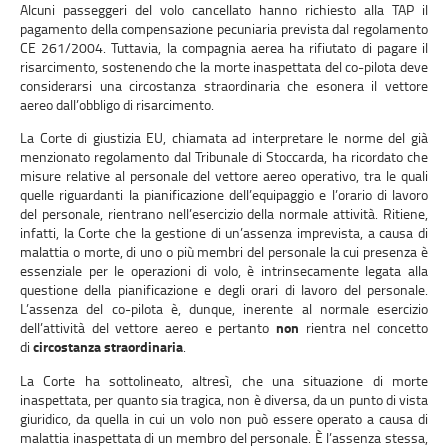
Alcuni passeggeri del volo cancellato hanno richiesto alla TAP il
pagamento della compensazione pecuniaria prevista dal regolamento
CE 261/2004. Tuttavia, la compagnia aerea ha rifiutato di pagare il
risarcimento, sostenendo che la morte inaspettata del co-pilota deve
considerarsi una circostanza straordinaria che esonera il vettore
aereo dall’obbligo di risarcimento.
La Corte di giustizia EU, chiamata ad interpretare le norme del già
menzionato regolamento dal Tribunale di Stoccarda, ha ricordato che
misure relative al personale del vettore aereo operativo, tra le quali
quelle riguardanti la pianificazione dell’equipaggio e l’orario di lavoro
del personale, rientrano nell’esercizio della normale attività. Ritiene,
infatti, la Corte che la gestione di un’assenza imprevista, a causa di
malattia o morte, di uno o più membri del personale la cui presenza è
essenziale per le operazioni di volo, è intrinsecamente legata alla
questione della pianificazione e degli orari di lavoro del personale.
L’assenza del co-pilota è, dunque, inerente al normale esercizio
dell’attività del vettore aereo e pertanto
non
rientra nel concetto
di
circostanza straordinaria
.
La Corte ha sottolineato, altresì, che una situazione di morte
inaspettata, per quanto sia tragica, non è diversa, da un punto di vista
giuridico, da quella in cui un volo non può essere operato a causa di
malattia inaspettata di un membro del personale. È l’assenza stessa,