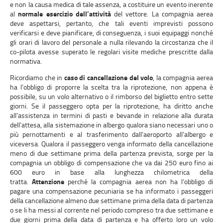
e non la causa medica di tale assenza, a costituire un evento inerente
al
normale esercizio dell’attività
del vettore. La compagnia aerea
deve aspettarsi, pertanto, che tali eventi imprevisti possono
verificarsi e deve pianificare, di conseguenza, i suoi equipaggi nonché
gli orari di lavoro del personale a nulla rilevando la circostanza che il
co-pilota avesse superato le regolari visite mediche prescritte dalla
normativa.
Ricordiamo che in
caso di cancellazione del volo
, la compagnia aerea
ha l’obbligo di proporre la scelta tra la riprotezione, non appena è
possibile, su un volo alternativo o il rimborso del biglietto entro sette
giorni. Se il passeggero opta per la riprotezione, ha diritto anche
all’assistenza in termini di pasti e bevande in relazione alla durata
dell’attesa, alla sistemazione in albergo qualora siano necessari uno o
più pernottamenti e al trasferimento dall’aeroporto all’albergo e
viceversa. Qualora il passeggero venga informato della cancellazione
meno di due settimane prima della partenza prevista, sorge per la
compagnia un obbligo di compensazione che va dai 250 euro fino ai
600 euro in base alla lunghezza chilometrica della
tratta.
Attenzione
perché la compagnia aerea non ha l’obbligo di
pagare una compensazione pecuniaria se ha informato i passeggeri
della cancellazione almeno due settimane prima della data di partenza
o se li ha messi al corrente nel periodo compreso tra due settimane e
due giorni prima della data di partenza e ha offerto loro un volo