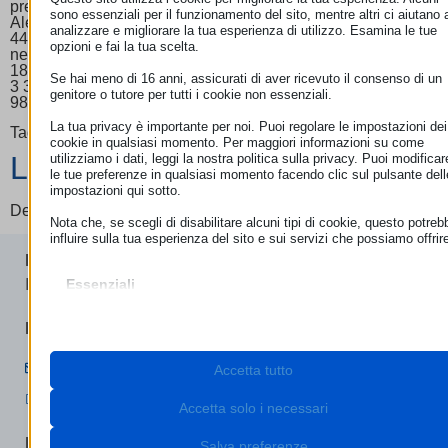
previsto dal Regolamento (UE) 2016/679Sede Roma Largo
sono essenziali per il funzionamento del sito, mentre altri ci aiutano 
Alessandro Vessella, 3100199 Roma Tel. +39 06
analizzare e migliorare la tua esperienza di utilizzo. Esamina le tue
44238090Fax. +39 06 44170285Email. info@ecc-
opzioni e fai la tua scelta.
netitalia.itOrari di apertura: Lun-Gio: 9:00 – 13:00 / 14:00 –
18:00 Ven: 9.00 – 13.00 Sede Bolzano Via Brennero,
Se hai meno di 16 anni, assicurati di aver ricevuto il consenso di un
3 39100 Bolzano Tel. +39 0471 980939 Fax. +39 0471
genitore o tutore per tutti i cookie non essenziali.
980239Email. info@euroconsumatori.org
La tua privacy è importante per noi. Puoi regolare le impostazioni dei
Taggato
ecc net italia
,
ecc net roma
cookie in qualsiasi momento. Per maggiori informazioni su come
Lascia un commento
utilizziamo i dati, leggi la nostra politica sulla privacy. Puoi modificar
le tue preferenze in qualsiasi momento facendo clic sul pulsante dell
impostazioni qui sotto.
Devi essere
connesso
per inviare un commento.
Nota che, se scegli di disabilitare alcuni tipi di cookie, questo potreb
influire sulla tua esperienza del sito e sui servizi che possiamo offrir
ECC-NET
I nostri uffici
Essenziali
I cookie e i servizi essenziali abilitano le funzioni di base e sono
necessari per il corretto funzionamento del sito web. Questi cooki
ROMA
e servizi non richiedono il consenso dell'utente secondo il GDPR.
Mostra dettagli
Contatta ECC-Net
Accetta tutto
Necessari
Questi cookie e servizi sono necessari per il corretto
__stripe_mid
(+39) 06.44238090
funzionamento del sito web, ma il loro utilizzo richiede il consens
Accetta solo i necessari
dell'utente. Questo può includere, ma non è limitato a: gateway di
__stripe_sid
pagamento, servizi captcha, servizi di prenotazione integrati.
BOLZANO
Salva preferenze